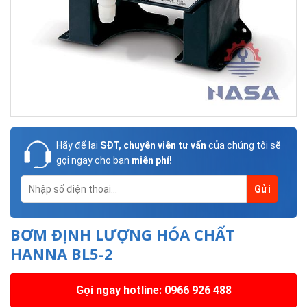
Hãy để lại
SĐT, chuyên viên tư vấn
của chúng tôi sẽ
gọi ngay cho bạn
miễn phí!
BƠM ĐỊNH LƯỢNG HÓA CHẤT
HANNA BL5-2
Gọi ngay hotline: 0966 926 488