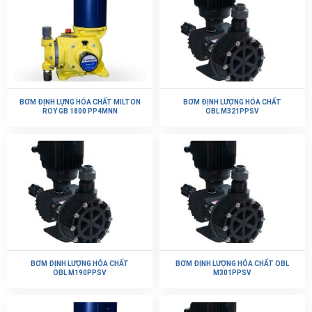
BƠM ĐỊNH LỰNG HÓA CHẤT MILTON
BƠM ĐỊNH LƯỢNG HÓA CHẤT
ROY GB 1800 PP4MNN
OBL M321PPSV
BƠM ĐỊNH LƯỢNG HÓA CHẤT
BƠM ĐỊNH LƯỢNG HÓA CHẤT OBL
OBL M190PPSV
M301PPSV