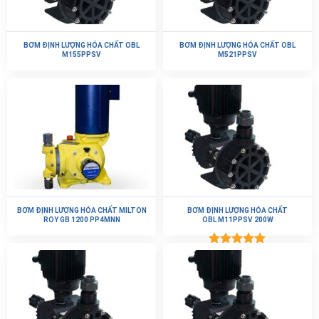
BƠM ĐỊNH LƯỢNG HÓA CHẤT OBL
BƠM ĐỊNH LƯỢNG HÓA CHẤT OBL
M155PPSV
M521PPSV
BƠM ĐỊNH LƯỢNG HÓA CHẤT MILTON
BƠM ĐỊNH LƯỢNG HÓA CHẤT
ROY GB 1200 PP4MNN
OBL M11PPSV 200W
Được xếp
hạng
5.00
5 sao