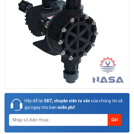
Hãy để lại
SĐT, chuyên viên tư vấn
của chúng tôi sẽ
gọi ngay cho bạn
miễn phí!