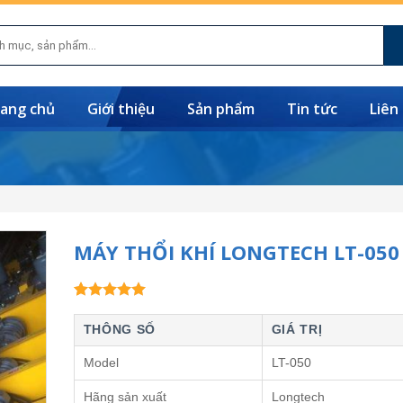
ang chủ
Giới thiệu
Sản phẩm
Tin tức
Liên
MÁY THỔI KHÍ LONGTECH LT-050
5.00
1
trên 5
dựa trên
THÔNG SỐ
GIÁ TRỊ
đánh giá
Model
LT-050
Hãng sản xuất
Longtech