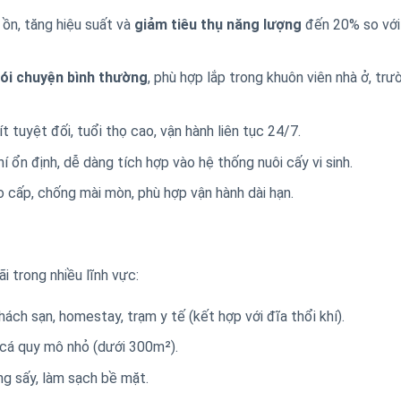
 ồn, tăng hiệu suất và
giảm tiêu thụ năng lượng
đến 20% so với
nói chuyện bình thường
, phù hợp lắp trong khuôn viên nhà ở, trư
t tuyệt đối, tuổi thọ cao, vận hành liên tục 24/7.
khí ổn định, dễ dàng tích hợp vào hệ thống nuôi cấy vi sinh.
ao cấp, chống mài mòn, phù hợp vận hành dài hạn.
 trong nhiều lĩnh vực:
khách sạn, homestay, trạm y tế (kết hợp với đĩa thổi khí).
, cá quy mô nhỏ (dưới 300m²).
ống sấy, làm sạch bề mặt.