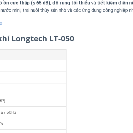
ộ ồn cực thấp (≤ 65 dB)
,
độ rung tối thiểu
và
tiết kiệm điện 
 nước mini, trại nuôi thủy sản nhỏ và các ứng dụng công nghiệp n
50
khí Longtech LT-050
HP)
ha / 50Hz
/h