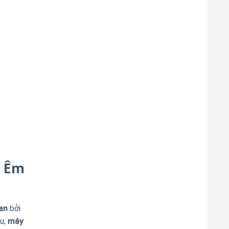
u Êm
an
bởi
ưu,
máy