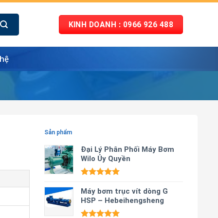
KINH DOANH : 0966 926 488
 hệ
Sản phẩm
Đại Lý Phân Phối Máy Bơm
Wilo Ủy Quyền
Được xếp
hạng
Máy bơm trục vít dòng G
5.00
5 sao
HSP – Hebeihengsheng