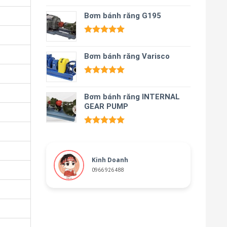
Được xếp
hạng
Bơm bánh răng G195
5.00
5 sao
Được xếp
hạng
5.00
Bơm bánh răng Varisco
5 sao
Được xếp
hạng
5.00
Bơm bánh răng INTERNAL
5 sao
GEAR PUMP
Được xếp
hạng
5.00
5 sao
Kinh Doanh
0966 926 488