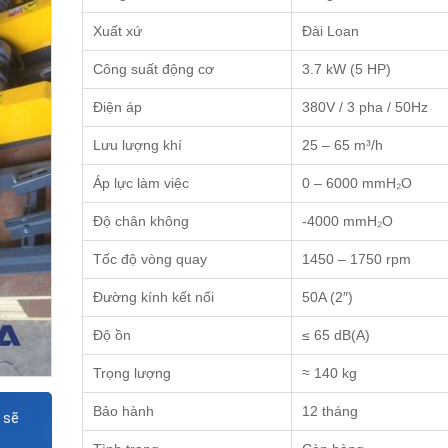
Xuất xứ
Đài Loan
Công suất động cơ
3.7 kW (5 HP)
Điện áp
380V / 3 pha / 50Hz
Lưu lượng khí
25 – 65 m³/h
Áp lực làm việc
0 – 6000 mmH₂O
Độ chân không
-4000 mmH₂O
Tốc độ vòng quay
1450 – 1750 rpm
Đường kính kết nối
50A (2″)
Độ ồn
≤ 65 dB(A)
Trọng lượng
≈ 140 kg
Bảo hành
12 tháng
 sẽ