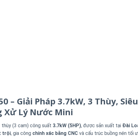
0 – Giải Pháp 3.7kW, 3 Thùy, Siê
g Xử Lý Nước Mini
3 thùy (3 cam) công suất
3.7kW (5HP)
, được sản xuất tại
Đài Lo
 trội
, gia công
chính xác bằng CNC
và cấu trúc buồng nén tối 