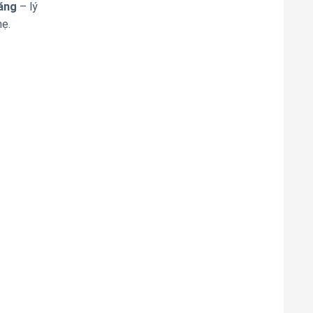
năng
– lý
hẹ.