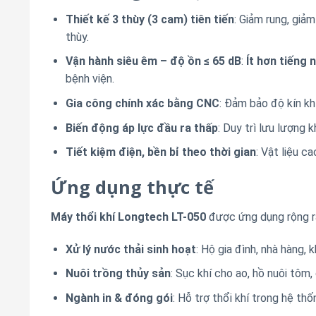
Thiết kế 3 thùy (3 cam) tiên tiến
: Giảm rung, giảm
thùy.
Vận hành siêu êm – độ ồn ≤ 65 dB
:
Ít hơn tiếng 
bệnh viện.
Gia công chính xác bằng CNC
: Đảm bảo độ kín khí
Biến động áp lực đầu ra thấp
: Duy trì lưu lượng 
Tiết kiệm điện, bền bỉ theo thời gian
: Vật liệu c
Ứng dụng thực tế
Máy thổi khí Longtech LT-050
được ứng dụng rộng rãi
Xử lý nước thải sinh hoạt
: Hộ gia đình, nhà hàng, 
Nuôi trồng thủy sản
: Sục khí cho ao, hồ nuôi tôm
Ngành in & đóng gói
: Hỗ trợ thổi khí trong hệ th