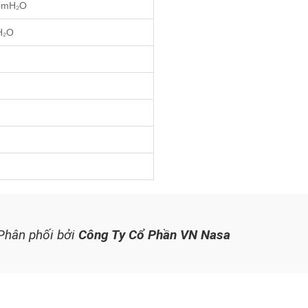
mmH₂O
H₂O
Phân phối bởi
Công Ty Cổ Phần VN Nasa