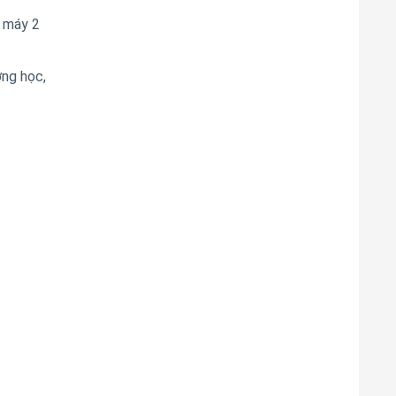
 máy 2
ờng học,