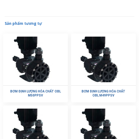
Sản phẩm tương tự
BƠM ĐỊNH LƯỢNG HÓA CHẤT OBL
BƠM ĐỊNH LƯỢNG HÓA CHẤT
M50PPSV
OBL M49PPSV