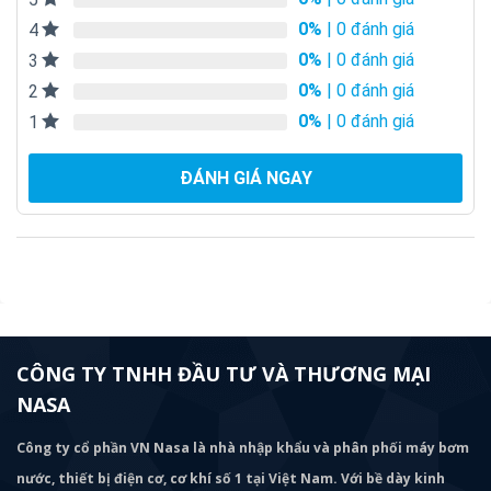
0%
| 0 đánh giá
4
0%
| 0 đánh giá
3
0%
| 0 đánh giá
2
0%
| 0 đánh giá
1
ĐÁNH GIÁ NGAY
CÔNG TY TNHH ĐẦU TƯ VÀ THƯƠNG MẠI
NASA
Công ty cổ phần VN Nasa là nhà nhập khẩu và phân phối máy bơm
nước, thiết bị điện cơ, cơ khí số 1 tại Việt Nam. Với bề dày kinh