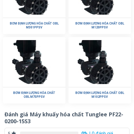
BƠM ĐỊNH LƯỢNG HÓA CHẤT OBL
BƠM ĐỊNH LƯỢNG HÓA CHẤT OBL
M301PPSV
M120PPSV
BƠM ĐỊNH LƯỢNG HÓA CHẤT
BƠM ĐỊNH LƯỢNG HÓA CHẤT OBL
OBL M75PPSV
M102PPSV
Đánh giá Máy khuấy hóa chất Tunglee PF22-
0200-15S3
0%
| 0 đánh giá
5