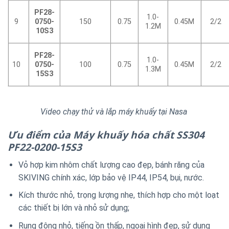
PF28-
1.0-
9
0750-
150
0.75
0.45M
2/2
1.2M
10S3
PF28-
1.0-
10
0750-
100
0.75
0.45M
2/2
1.3M
15S3
Video chạy thử và lắp máy khuấy tại Nasa
Ưu điểm của Máy khuấy hóa chất SS304
PF22-0200-15S3
Vỏ hợp kim nhôm chất lượng cao đẹp, bánh răng của
SKIVING chính xác, lớp bảo vệ IP44, IP54, bụi, nước.
Kích thước nhỏ, trọng lượng nhẹ, thích hợp cho một loạt
các thiết bị lớn và nhỏ sử dụng;
Rung động nhỏ, tiếng ồn thấp, ngoại hình đẹp, sử dụng