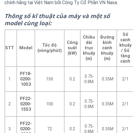
chính hãng tại Việt Nam bởi Công Ty Cổ Phần VN Nasa.
Thông số kĩ thuật của máy và một số
model cùng loại:
Số
Chiều
Đường
cánh
Công
dài
kính
Tốc độ
khuấy
STT
Model
suất
trục
cánh
(vòng/phút)
/ Số
(kW)
khuấy
khuấy
tầng
(m)
(m)
cánh
PF18-
0.75-
1
0200-
150
0.2
0.35M
2/1
0.8M
10S3
PF22-
0.75-
2
0200-
100
0.2
0.35M
2/1
0.8M
15S3
PF22-
0.75-
3
0200-
72
0.2
0.35M
2/1
0.8M