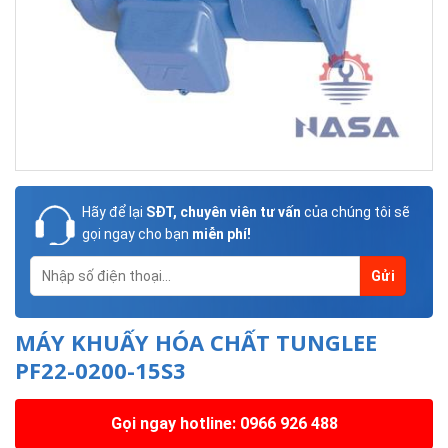
Hãy để lại
SĐT, chuyên viên tư vấn
của chúng tôi sẽ
gọi ngay cho bạn
miễn phí!
MÁY KHUẤY HÓA CHẤT TUNGLEE
PF22-0200-15S3
Gọi ngay hotline: 0966 926 488