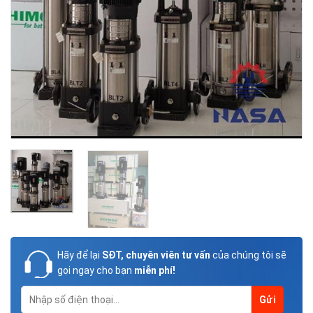
Hãy để lại
SĐT, chuyên viên tư vấn
của chúng tôi sẽ
gọi ngay cho bạn
miễn phí!