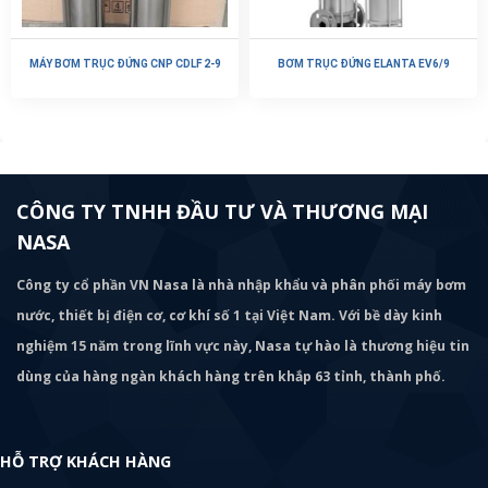
MÁY BƠM TRỤC ĐỨNG CNP CDLF 2-9
BƠM TRỤC ĐỨNG ELANTA EV6/9
CÔNG TY TNHH ĐẦU TƯ VÀ THƯƠNG MẠI
NASA
Công ty cổ phần VN Nasa là nhà nhập khẩu và phân phối máy bơm
nước, thiết bị điện cơ, cơ khí số 1 tại Việt Nam. Với bề dày kinh
nghiệm 15 năm trong lĩnh vực này, Nasa tự hào là thương hiệu tin
dùng của hàng ngàn khách hàng trên khắp 63 tỉnh, thành phố.
HỖ TRỢ KHÁCH HÀNG