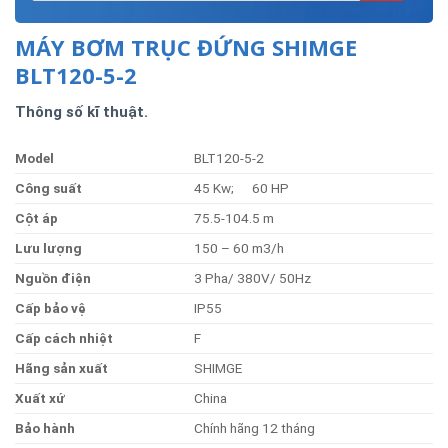
MÁY BƠM TRỤC ĐỨNG SHIMGE
BLT120-5-2
Thông số kĩ thuật.
Model
BLT120-5-2
Côn
g
suất
45 Kw; 60 HP
Cột
áp
75.5-104.5 m
Lư
u
lượng
150 – 60 m3/h
Nguồ
n
điện
3 Pha/ 380V/ 50Hz
Cấ
p
bả
o
vệ
IP55
Cấp
cách
nhiệt
F
Hãn
g
sả
n
xuất
SHIMGE
Xuất
xứ
China
Bả
o
hành
Chính hãng 12 tháng