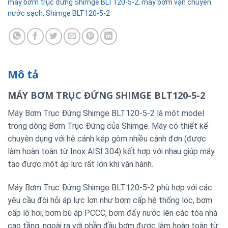
máy bơm trục đứng Shimge BLT120-5-2
,
máy bơm vận chuyển
nước sạch
,
Shimge BLT120-5-2
Mô tả
MÁY BƠM TRỤC ĐỨNG SHIMGE BLT120-5-2
Máy Bơm Trục Đứng Shimge BLT120-5-2 là một model
trong dòng Bơm Trục Đứng của Shimge. Máy có thiết kế
chuyên dụng với hệ cánh kép gôm nhiều cánh đơn (được
làm hoàn toàn từ Inox AISI 304) kết hợp với nhau giúp máy
tạo được một áp lực rất lớn khi vận hành.
Máy Bơm Trục Đứng Shimge BLT120-5-2 phù hợp với các
yêu cầu đòi hỏi áp lực lơn như bơm cấp hệ thống lọc, bơm
cấp lò hơi, bơm bù áp PCCC, bơm đẩy nước lên các tòa nhà
cao tầng, ngoài ra với phần đầu bơm được làm hoàn toàn từ