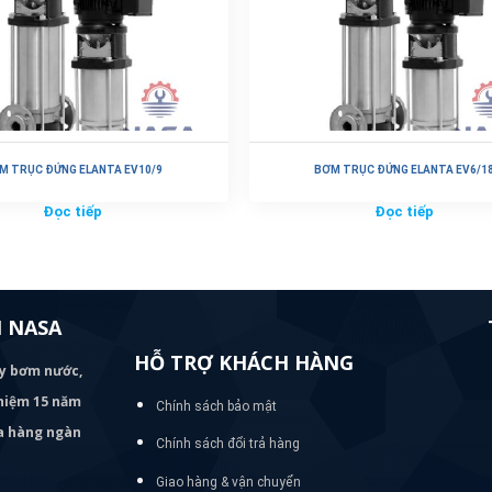
M TRỤC ĐỨNG ELANTA EV10/9
BƠM TRỤC ĐỨNG ELANTA EV6/1
Đọc tiếp
Đọc tiếp
 NASA
HỖ TRỢ KHÁCH HÀNG
áy bơm
nước,
nghiệm 15 năm
Chính sách bảo mật
ủa hàng ngàn
Chính sách đổi trả hàng
Giao hàng & vận chuyển