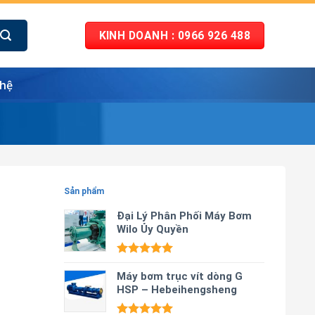
KINH DOANH : 0966 926 488
 hệ
Sản phẩm
Đại Lý Phân Phối Máy Bơm
Wilo Ủy Quyền
Được xếp
hạng
Máy bơm trục vít dòng G
5.00
5 sao
HSP – Hebeihengsheng