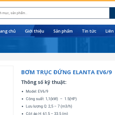
ang chủ
Giới thiệu
Sản phẩm
Tin tức
Liên
BƠM TRỤC ĐỨNG ELANTA EV6/9
Thông số kỹ thuật:
Model: EV6/9
Công suất: 1,1(kW) – 1.5(HP)
Lưu lượng Q: 2,5 – 7 (m3/h)
Cột áp H: 61.5 – 33.5 (m)