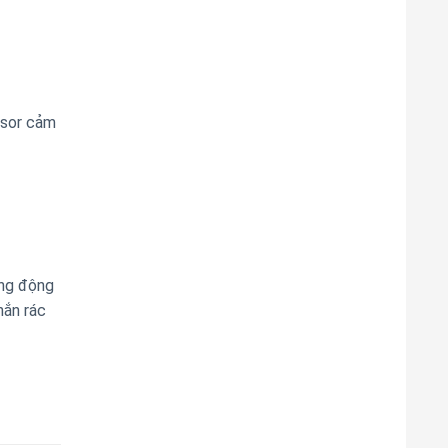
nsor cảm
òng động
hắn rác