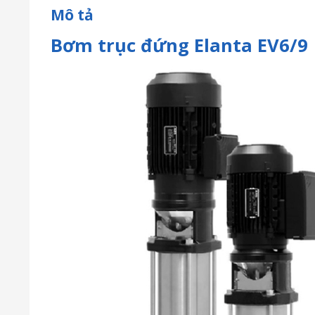
Mô tả
Bơm trục đứng Elanta EV6/9