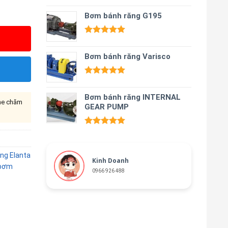
Được xếp
hạng
Bơm bánh răng G195
5.00
5 sao
Được xếp
hạng
5.00
Bơm bánh răng Varisco
5 sao
Được xếp
hạng
5.00
Bơm bánh răng INTERNAL
5 sao
ine chăm
GEAR PUMP
Được xếp
hạng
5.00
5 sao
ng Elanta
Kinh Doanh
bơm
0966 926 488