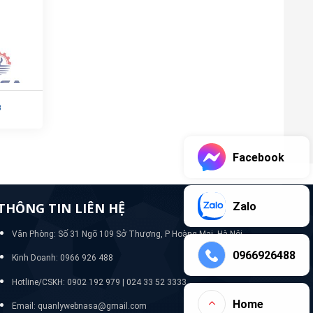
8
Facebook
Zalo
THÔNG TIN LIÊN HỆ
Văn Phòng: Số 31 Ngõ 109 Sở Thượng, P Hoàng Mai, Hà Nội
0966926488
Kinh Doanh: 0966 926 488
Hotline/CSKH:
0902 192 979 | 024 33 52 3333
Home
Email: quanlywebnasa@gmail.com