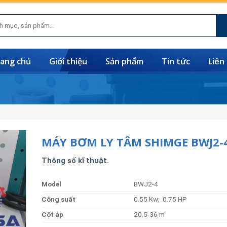
ang chủ
Giới thiệu
Sản phẩm
Tin tức
Liên
MÁY BƠM LY TÂM SHIMGE BWJ2-
Thông số kĩ thuật.
Model
BWJ2-4
Côn
g
suất
0.55 Kw; 0.75 HP
Cột
áp
20.5-36 m