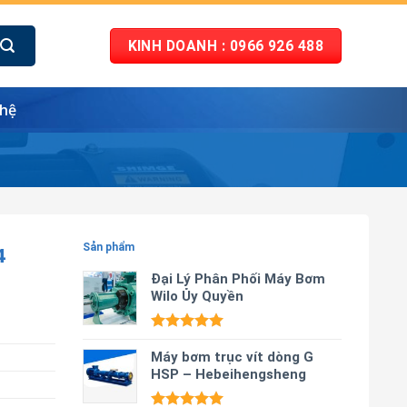
KINH DOANH : 0966 926 488
 hệ
4
Sản phẩm
Đại Lý Phân Phối Máy Bơm
Wilo Ủy Quyền
Được xếp
hạng
Máy bơm trục vít dòng G
5.00
5 sao
HSP – Hebeihengsheng