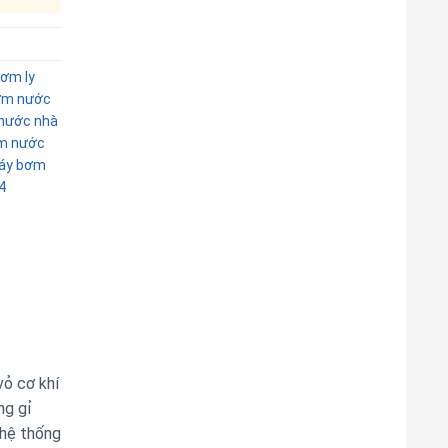
ơm ly
ơm nước
nước nhà
m nước
áy bơm
4
ỏ cơ khí
ng gỉ
 hệ thống