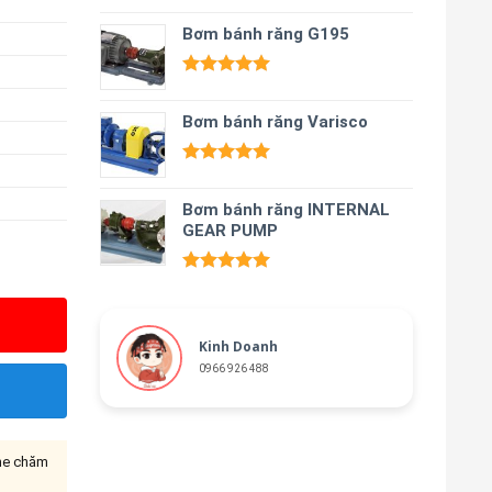
Được xếp
hạng
Bơm bánh răng G195
5.00
5 sao
Được xếp
hạng
5.00
Bơm bánh răng Varisco
5 sao
Được xếp
hạng
5.00
Bơm bánh răng INTERNAL
5 sao
GEAR PUMP
Được xếp
hạng
5.00
5 sao
Kinh Doanh
0966 926 488
ine chăm