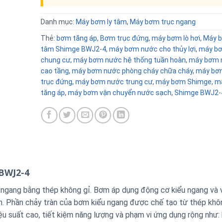
Danh mục:
Máy bơm ly tâm
,
Máy bơm trục ngang
Thẻ:
bơm tăng áp
,
Bơm trục đứng
,
máy bơm lò hơi
,
Máy b
tâm Shimge BWJ2-4
,
máy bơm nước cho thủy lợi
,
máy b
chung cư
,
máy bơm nước hệ thống tuần hoàn
,
máy bơm 
cao tầng
,
máy bơm nước phòng cháy chữa cháy
,
máy bơ
trục đứng
,
máy bơm nước trung cư
,
máy bơm Shimge
,
m
tăng áp
,
máy bơm vận chuyển nước sạch
,
Shimge BWJ2-
BWJ2-4
gang bằng thép không gỉ. Bơm áp dụng động cơ kiểu ngang và v
hơn. Phần chảy tràn của bơm kiểu ngang được chế tạo từ thép khô
ệu suất cao, tiết kiệm năng lượng và phạm vi ứng dụng rộng như: