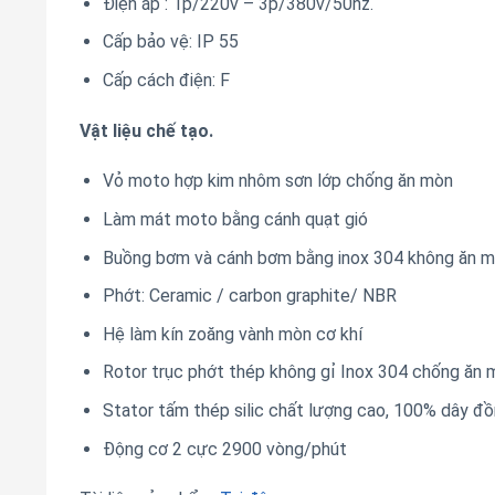
Điện áp : 1p/220v – 3p/380v/50hz.
Cấp bảo vệ: IP 55
Cấp cách điện: F
Vật liệu chế tạo.
Vỏ moto hợp kim nhôm sơn lớp chống ăn mòn
Làm mát moto bằng cánh quạt gió
Buồng bơm và cánh bơm bằng inox 304 không ăn mo
Phớt: Ceramic / carbon graphite/ NBR
Hệ làm kín zoăng vành mòn cơ khí
Rotor trục phớt thép không gỉ Inox 304 chống ăn 
Stator tấm thép silic chất lượng cao, 100% dây đô
Động cơ 2 cực 2900 vòng/phút