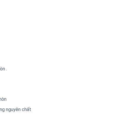
̀n .
mòn
̀ng nguyên chất