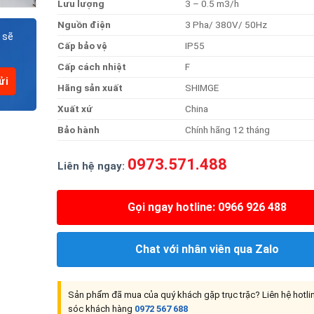
Lư
u
lượng
3 – 0.5 m3/h
Nguồ
n
điện
3 Pha/ 380V/ 50Hz
 sẽ
Cấ
p
bả
o
vệ
IP55
Cấp
cách
nhiệt
F
Hãn
g
sả
n
xuất
SHIMGE
Xuất
xứ
China
Bả
o
hành
Chính hãng 12 tháng
0973.571.488
Liên hệ ngay:
Gọi ngay hotline: 0966 926 488
Chat với nhân viên qua Zalo
Sản phẩm đã mua của quý khách gặp trục trặc? Liên hệ hotl
sóc khách hàng
0972 567 688