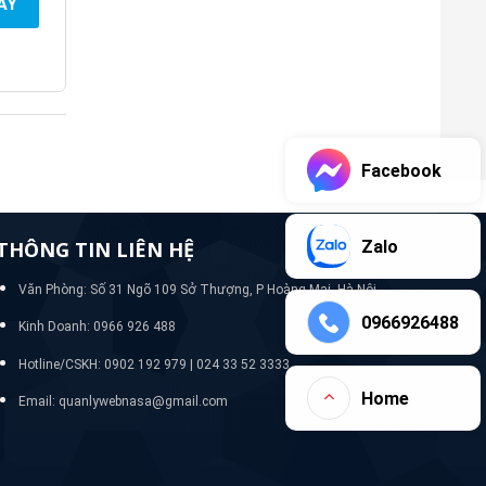
AY
Facebook
THÔNG TIN LIÊN HỆ
Zalo
Văn Phòng: Số 31 Ngõ 109 Sở Thượng, P Hoàng Mai, Hà Nội
0966926488
Kinh Doanh: 0966 926 488
Hotline/CSKH:
0902 192 979 | 024 33 52 3333
Home
Email: quanlywebnasa@gmail.com