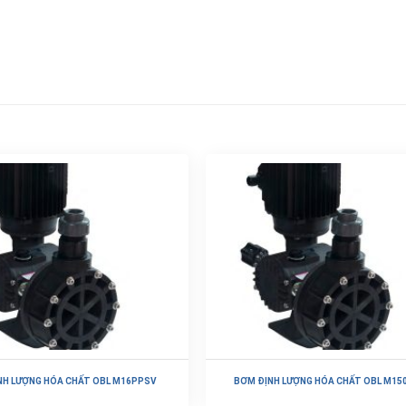
NH LƯỢNG HÓA CHẤT OBL M16PPSV
BƠM ĐỊNH LƯỢNG HÓA CHẤT OBL M15