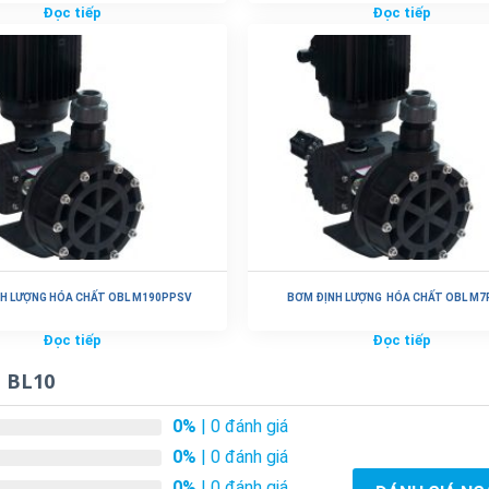
Đọc tiếp
Đọc tiếp
H LƯỢNG HÓA CHẤT OBL M190PPSV
BƠM ĐỊNH LƯỢNG HÓA CHẤT OBL M
Đọc tiếp
Đọc tiếp
a BL10
0%
| 0 đánh giá
0%
| 0 đánh giá
0%
| 0 đánh giá