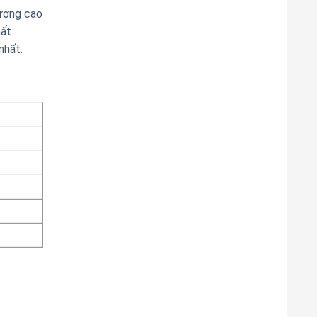
ượng cao
hất
nhất.