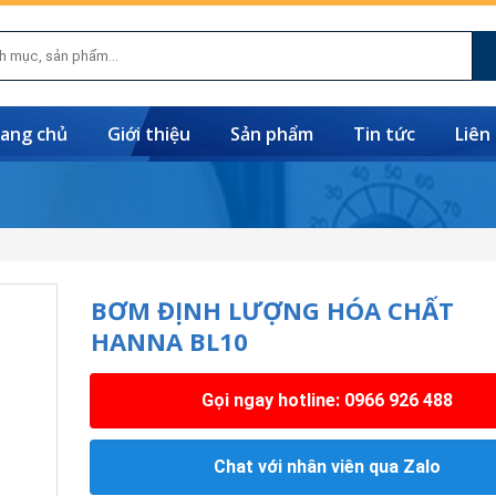
ang chủ
Giới thiệu
Sản phẩm
Tin tức
Liên
BƠM ĐỊNH LƯỢNG HÓA CHẤT
HANNA BL10
Gọi ngay hotline: 0966 926 488
Chat với nhân viên qua Zalo