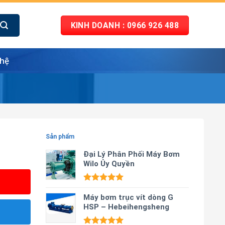
KINH DOANH : 0966 926 488
 hệ
Sản phẩm
Đại Lý Phân Phối Máy Bơm
Wilo Ủy Quyền
Được xếp
hạng
Máy bơm trục vít dòng G
5.00
5 sao
HSP – Hebeihengsheng