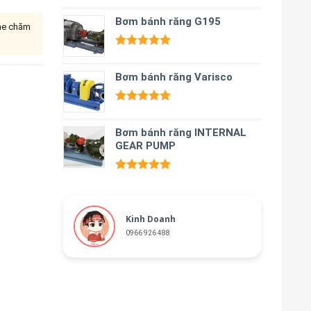
Được xếp
hạng
Bơm bánh răng G195
5.00
ine chăm
5 sao
Được xếp
hạng
5.00
Bơm bánh răng Varisco
5 sao
Được xếp
hạng
5.00
Bơm bánh răng INTERNAL
5 sao
GEAR PUMP
Được xếp
hạng
5.00
5 sao
Kinh Doanh
0966 926 488