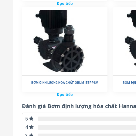
Đọc tiếp
BƠM ĐỊNH LƯỢNG HÓA CHẤT OBL M155PPSV
BƠM ĐỊN
Đọc tiếp
Đánh giá Bơm định lượng hóa chất Hann
5
4
3