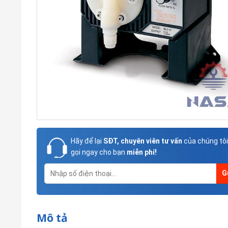
Hãy để lại
SĐT, chuyên viên tư vấn
của chúng tôi
gọi ngay cho bạn
miễn phí!
Mô tả