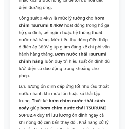
nhắc kích thước họng xả để tối ưu hóa tiết
diện đường ống.
Công suất 0.4kW là mức lý tưởng cho
bơm
chìm Tsurumi 0.4kW
hoạt động trong hố ga
hộ gia đình, bể ngầm hoặc hệ thống thoát
nước nhà hàng. Mức tiêu thụ dòng điện thấp
ở điện áp 380V giúp giảm đáng kể chi phí vận
hành hàng tháng.
Bơm nước thải Tsurumi
chính hãng
luôn duy trì hiệu suất ổn định dù
lưới điện có dao động trong khoảng cho
phép.
Lưu lượng ổn định đáp ứng tốt nhu cầu thoát
nước nhanh khi mưa lớn hoặc xả thải tập
trung. Thiết kế
bơm chìm nước thải cánh
xoáy
giúp
bơm chìm nước thải TSURUMI
50PU2.4
duy trì lưu lượng ổn định ngay cả
khi nồng độ cặn bẩn thay đổi. Khả năng xử lý