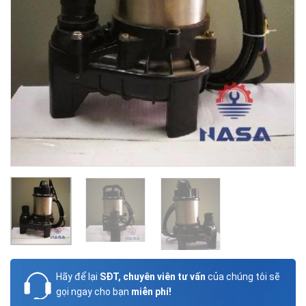
Hãy để lại
SĐT, chuyên viên tư vấn
của chúng tôi sẽ
gọi ngay cho bạn
miễn phí!