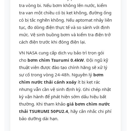
tra vòng bi. Nếu bơm không lên nước, kiểm
tra van một chiều có bị kẹt không, đường ống
có bị tắc nghẽn không. Nếu aptomat nhảy liên
tục, đo dòng điện thực tế và so sánh với định
mức. Vệ sinh buồng bơm và kiểm tra điện trở
cách điện trước khi đóng điện lại.
VN NASA cung cấp dịch vụ bảo trì trọn gói
cho
bơm chìm Tsurumi 0.4kW
. Đội ngũ kỹ
thuật viên được đào tạo chính hãng sẽ xử lý
sự cố trong vòng 24-48h. Nguyên lý
bơm
chìm nước thải cánh xoáy
ít bị kẹt rác
nhưng vẫn cần vệ sinh định kỳ. Ghi chép nhật
ký vận hành để phát hiện sớm dấu hiệu bất
thường. Khi tham khảo
giá bơm chìm nước
thải TSURUMI 50PU2.4
, hãy cân nhắc chi phí
bảo dưỡng dài hạn.