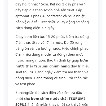
đáy hố ít nhất 15cm. Kết nối 3 dây pha và 1
dây tiếp địa theo sơ đồ nhà sản xuất. Lắp
aptomat 3 pha 6A, contactor và rơ-le nhiệt
bảo vệ quá tải. Test chiều quay động cơ bằng
cách đóng điện 3-5 giây.
Chạy bơm liên tục 15-20 phút, kiểm tra dòng
điện thực tế so với định mức. Đo độ rung,
tiếng ồn và lưu lượng nước. Hiệu chỉnh phao
điện (nếu dùng model tự động) theo mực
nước mong muốn. Bảo trì định kỳ giúp
bơm
nước thải Tsurumi chính hãng
duy trì hiệu
suất tối ưu. Hàng ngày kiểm tra âm thanh và
dòng điện. Hàng tháng vệ sinh lưới chắn rác
và test phao.
6 tháng/lần đo cách điện và kiểm tra dầu
phớt cho
bơm chìm nước thải TSURUMI
50PU2.4
. 2 năm/lần thay phớt cơ khí và kiểm