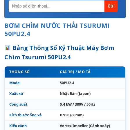
BƠM CHÌM NƯỚC THẢI TSURUMI
50PU2.4
Bảng Thông Số Kỹ Thuật Máy Bơm
Chìm Tsurumi 50PU2.4
THÔNG SỐ
GIÁ TRỊ / MÔ TẢ
Model
50PU2.4
Xuất xứ
Nhật Bản (Japan)
Công suất
0.4 kW / 380V / 50Hz
Kích thước ống xả
DN50 (60mm)
Kiểu cánh
Vortex Impeller (Cánh xoáy)