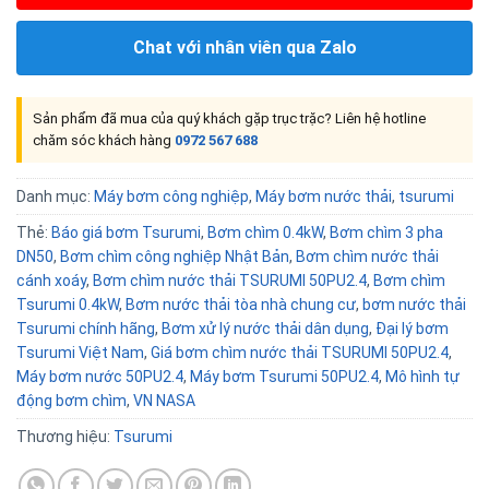
Chat với nhân viên qua Zalo
Sản phẩm đã mua của quý khách gặp trục trặc? Liên hệ hotline
chăm sóc khách hàng
0972 567 688
Danh mục:
Máy bơm công nghiệp
,
Máy bơm nước thải
,
tsurumi
Thẻ:
Báo giá bơm Tsurumi
,
Bơm chìm 0.4kW
,
Bơm chìm 3 pha
DN50
,
Bơm chìm công nghiệp Nhật Bản
,
Bơm chìm nước thải
cánh xoáy
,
Bơm chìm nước thải TSURUMI 50PU2.4
,
Bơm chìm
Tsurumi 0.4kW
,
Bơm nước thải tòa nhà chung cư
,
bơm nước thải
Tsurumi chính hãng
,
Bơm xử lý nước thải dân dụng
,
Đại lý bơm
Tsurumi Việt Nam
,
Giá bơm chìm nước thải TSURUMI 50PU2.4
,
Máy bơm nước 50PU2.4
,
Máy bơm Tsurumi 50PU2.4
,
Mô hình tự
động bơm chìm
,
VN NASA
Thương hiệu:
Tsurumi