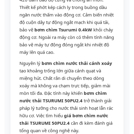
Thiết kế phớt kép cách ly trong buồng dầu
ngăn nước thấm vào động cơ. Cảm biến nhiệt
độ cuộn dây tự động ngắt mạch khi quá tải,
bảo vệ
bơm chìm Tsurumi 0.4kW
khỏi cháy
động cơ. Ngoài ra máy còn có thêm tính năng
bảo vệ máy tự động đóng ngắt khi nhiệt độ
máy lên quá cao.
Nguyên lý
bơm chìm nước thải cánh xoáy
tạo khoảng trống lớn giữa cánh quạt và
miệng hút. Chất rắn di chuyển theo dòng
xoáy mà không va chạm trực tiếp, giảm mài
mòn tối đa. Đặc tính này khiến
bơm chìm
nước thải TSURUMI 50PU2.4
trở thành giải
pháp lý tưởng cho nước thải sinh hoạt lẫn rác
hữu cơ. Việc tìm hiểu
giá bơm chìm nước
thải TSURUMI 50PU2.4
cần đi kèm đánh giá
tổng quan về công nghệ này.