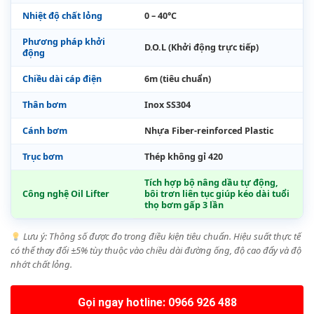
Nhiệt độ chất lỏng
0 – 40°C
Phương pháp khởi
D.O.L (Khởi động trực tiếp)
động
Chiều dài cáp điện
6m (tiêu chuẩn)
Thân bơm
Inox SS304
Cánh bơm
Nhựa Fiber-reinforced Plastic
Trục bơm
Thép không gỉ 420
Tích hợp bộ nâng dầu tự động,
Công nghệ Oil Lifter
bôi trơn liên tục giúp kéo dài tuổi
thọ bơm gấp 3 lần
Lưu ý: Thông số được đo trong điều kiện tiêu chuẩn. Hiệu suất thực tế
có thể thay đổi ±5% tùy thuộc vào chiều dài đường ống, độ cao đẩy và độ
nhớt chất lỏng.
Gọi ngay hotline: 0966 926 488