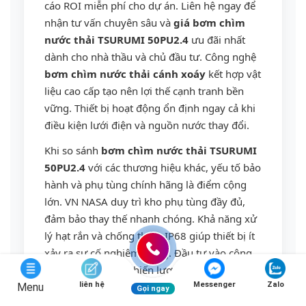
cáo ROI miễn phí cho dự án. Liên hệ ngay để
nhận tư vấn chuyên sâu và
giá bơm chìm
nước thải TSURUMI 50PU2.4
ưu đãi nhất
dành cho nhà thầu và chủ đầu tư. Công nghệ
bơm chìm nước thải cánh xoáy
kết hợp vật
liệu cao cấp tạo nên lợi thế cạnh tranh bền
vững. Thiết bị hoạt động ổn định ngay cả khi
điều kiện lưới điện và nguồn nước thay đổi.
Khi so sánh
bơm chìm nước thải TSURUMI
50PU2.4
với các thương hiệu khác, yếu tố bảo
hành và phụ tùng chính hãng là điểm cộng
lớn. VN NASA duy trì kho phụ tùng đầy đủ,
đảm bảo thay thế nhanh chóng. Khả năng xử
lý hạt rắn và chống thấm IP68 giúp thiết bị ít
xảy ra sự cố nghiêm trọng. Đầu tư vào công
nghệ Nhật Bản là chiến lược thông minh cho
liên hệ
Messenger
Zalo
mọi nhà thầu.
Menu
Gọi ngay