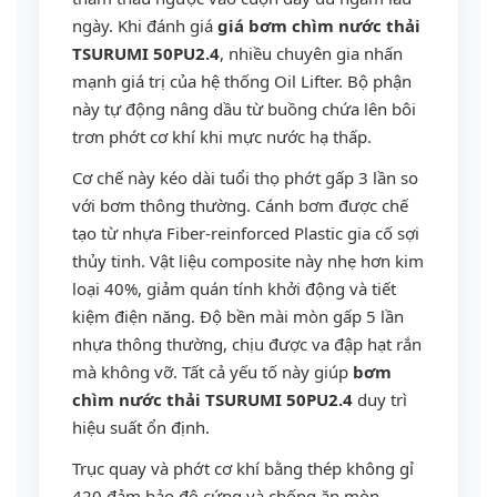
ngày. Khi đánh giá
giá bơm chìm nước thải
TSURUMI 50PU2.4
, nhiều chuyên gia nhấn
mạnh giá trị của hệ thống Oil Lifter. Bộ phận
này tự động nâng dầu từ buồng chứa lên bôi
trơn phớt cơ khí khi mực nước hạ thấp.
Cơ chế này kéo dài tuổi thọ phớt gấp 3 lần so
với bơm thông thường. Cánh bơm được chế
tạo từ nhựa Fiber-reinforced Plastic gia cố sợi
thủy tinh. Vật liệu composite này nhẹ hơn kim
loại 40%, giảm quán tính khởi động và tiết
kiệm điện năng. Độ bền mài mòn gấp 5 lần
nhựa thông thường, chịu được va đập hạt rắn
mà không vỡ. Tất cả yếu tố này giúp
bơm
chìm nước thải TSURUMI 50PU2.4
duy trì
hiệu suất ổn định.
Trục quay và phớt cơ khí bằng thép không gỉ
420 đảm bảo độ cứng và chống ăn mòn.