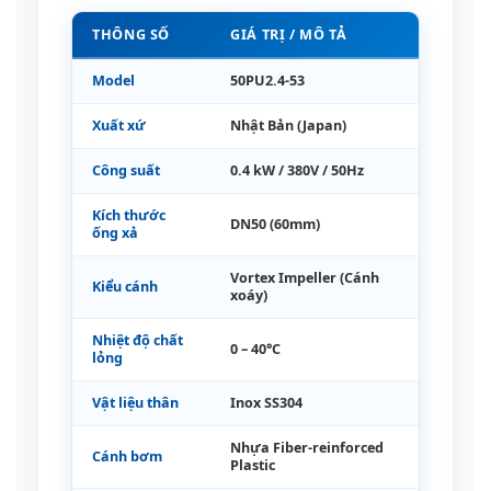
THÔNG SỐ
GIÁ TRỊ / MÔ TẢ
Model
50PU2.4-53
Xuất xứ
Nhật Bản (Japan)
Công suất
0.4 kW / 380V / 50Hz
Kích thước
DN50 (60mm)
ống xả
Vortex Impeller (Cánh
Kiểu cánh
xoáy)
Nhiệt độ chất
0 – 40°C
lỏng
Vật liệu thân
Inox SS304
Nhựa Fiber-reinforced
Cánh bơm
Plastic