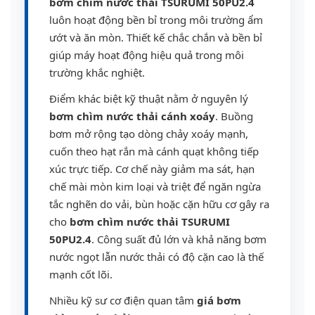
bơm chìm nước thải TSURUMI 50PU2.4
luôn hoạt động bền bỉ trong môi trường ẩm
ướt và ăn mòn. Thiết kế chắc chắn và bền bỉ
giúp máy hoạt động hiệu quả trong môi
trường khắc nghiệt.
Điểm khác biệt kỹ thuật nằm ở nguyên lý
bơm chìm nước thải cánh xoáy
. Buồng
bơm mở rộng tạo dòng chảy xoáy mạnh,
cuốn theo hạt rắn mà cánh quạt không tiếp
xúc trực tiếp. Cơ chế này giảm ma sát, hạn
chế mài mòn kim loại và triệt để ngăn ngừa
tắc nghẽn do vải, bùn hoặc cặn hữu cơ gây ra
cho
bơm chìm nước thải TSURUMI
50PU2.4
. Công suất đủ lớn và khả năng bơm
nước ngọt lẫn nước thải có độ cặn cao là thế
mạnh cốt lõi.
Nhiều kỹ sư cơ điện quan tâm
giá bơm