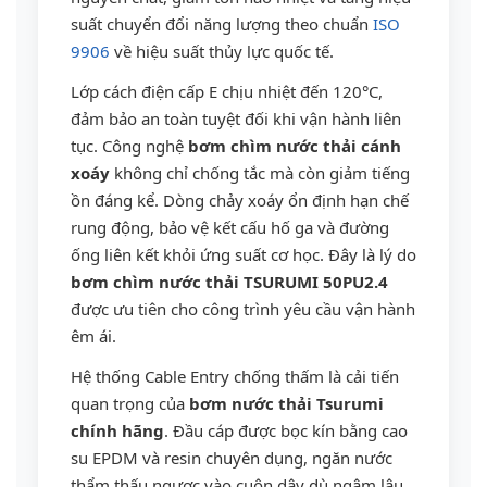
suất chuyển đổi năng lượng theo chuẩn
ISO
9906
về hiệu suất thủy lực quốc tế.
Lớp cách điện cấp E chịu nhiệt đến 120°C,
đảm bảo an toàn tuyệt đối khi vận hành liên
tục. Công nghệ
bơm chìm nước thải cánh
xoáy
không chỉ chống tắc mà còn giảm tiếng
ồn đáng kể. Dòng chảy xoáy ổn định hạn chế
rung động, bảo vệ kết cấu hố ga và đường
ống liên kết khỏi ứng suất cơ học. Đây là lý do
bơm chìm nước thải TSURUMI 50PU2.4
được ưu tiên cho công trình yêu cầu vận hành
êm ái.
Hệ thống Cable Entry chống thấm là cải tiến
quan trọng của
bơm nước thải Tsurumi
chính hãng
. Đầu cáp được bọc kín bằng cao
su EPDM và resin chuyên dụng, ngăn nước
thẩm thấu ngược vào cuộn dây dù ngâm lâu