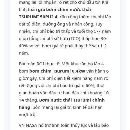
mang lại lợi nhuận rõ rệt cho chủ đầu tư. Khi
tính toán
giá bơm chìm nước thải
TSURUMI 50PU2.4
, cần cộng thêm chi phí lắp
đặt tủ điện, đường ống và nhân công. Tuy
nhiên, chi phí bảo trì thấp và tuổi thọ 5-7 năm
giúp tổng chi phí sở hữu (TCO) thấp hơn 30-
40% so với bơm giá rẻ phải thay thế sau 1-2
năm.
Bài toán ROI thực tế: Một khu căn hộ lắp 4
bơm
bơm chìm Tsurumi 0.4kW
vận hành 6
giờ/ngày. Chi phí điện tiết kiệm hàng năm rõ
rệt. Cộng với chi phí bảo trì giảm 60%, thời
gian hoàn vốn đầu tư ban đầu chỉ khoảng 10-
14 tháng.
Bơm nước thải Tsurumi chính
hãng
luôn mang lại giá trị kinh tế dài hạn
vượt trội.
VN NASA hỗ trợ tính toán thủy lực và lập báo