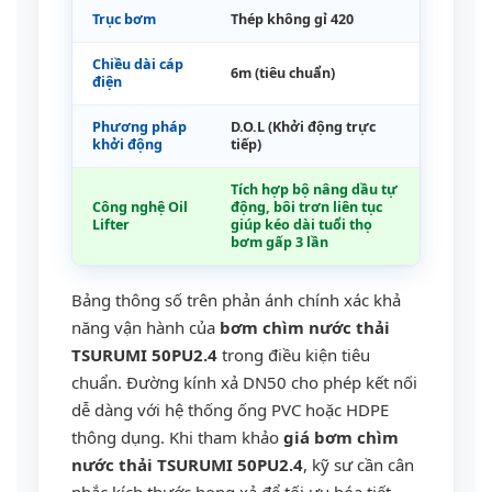
Trục bơm
Thép không gỉ 420
Chiều dài cáp
6m (tiêu chuẩn)
điện
Phương pháp
D.O.L (Khởi động trực
khởi động
tiếp)
Tích hợp bộ nâng dầu tự
Công nghệ Oil
động, bôi trơn liên tục
Lifter
giúp kéo dài tuổi thọ
bơm gấp 3 lần
Bảng thông số trên phản ánh chính xác khả
năng vận hành của
bơm chìm nước thải
TSURUMI 50PU2.4
trong điều kiện tiêu
chuẩn. Đường kính xả DN50 cho phép kết nối
dễ dàng với hệ thống ống PVC hoặc HDPE
thông dụng. Khi tham khảo
giá bơm chìm
nước thải TSURUMI 50PU2.4
, kỹ sư cần cân