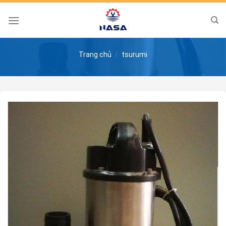
Skip
to
content
Trang chủ
/
tsurumi