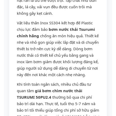
hạt rắn là ưu thế vượt trội. Tạp chất như bùn
đặc, lá cây, vải vụn đều được cuốn trôi mà
không gây kẹt cánh.
Vật liệu thân Inox SS304 kết hợp đế Plastic
chịu lực đảm bảo
bơm nước thải Tsurumi
chính hãng
chống ăn mòn hiệu quả. Thiết kế
nhẹ và nhỏ gọn giúp việc lắp đặt và di chuyển
thiết bị trở nên cực kỳ dễ dàng. Dòng bơm
nước thải có thiết kế chủ yếu bằng gang và
inox làm bơm giảm được khối lượng đáng kể,
giúp người sử dụng dễ dàng di chuyển từ nơi
này đến nơi khác một cách nhẹ nhàng.
Khi tính toán ngân sách, nhiều chủ đầu tư
quan tâm
giá bơm chìm nước thải
TSURUMI 50PU2.4
thường bỏ qua chi phí
bảo trì dài hạn. Thực tế, tuổi thọ 5-7 năm và
bảo trì tối thiểu giúp tổng chi phí sở hữu giảm