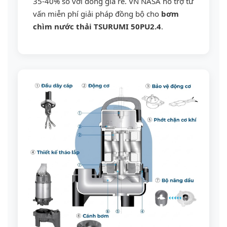
35-40% so với dòng giá rẻ. VN NASA hỗ trợ tư
vấn miễn phí giải pháp đồng bộ cho
bơm
chìm nước thải TSURUMI 50PU2.4
.