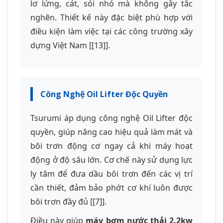
bôi trơn động cơ ngay cả khi máy hoạt
động ở độ sâu lớn. Cơ chế này sử dụng lực
ly tâm để đưa dầu bôi trơn đến các vị trí
cần thiết, đảm bảo phớt cơ khí luôn được
bôi trơn đầy đủ [[7]].
Điều này giúp
máy bơm nước thải 2.2kw
KTZ 22.2 có tuổi thọ cao hơn 30-40% so với
các dòng bơm thông thường. Hệ thống
làm mát bằng dầu cũng giúp động cơ hoạt
động ổn định ở nhiệt độ cao, ngăn ngừa
quá nhiệt và hư hỏng.
Khả Năng Chống Mài Mòn Vượt Trội