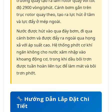
trơn phớt.
Hướng Dẫn Lắp Đặt Chi
Tiết
Chuẩn Bị Trước Khi Lắp Đặt
Trước khi lắp đặt
máy bơm chìm nước
thải
Tsurumi KTZ 22.2, cần kiểm tra kỹ các
yếu tố sau: Nguồn điện 380V/3 pha phải ổn
định, điện áp dao động không quá ±10%.
Kiểm tra kích thước hố bơm đảm bảo đủ
rộng để lắp đặt và bảo trì. Đường kính ống
xả phải phù hợp với họng 50mm của bơm.