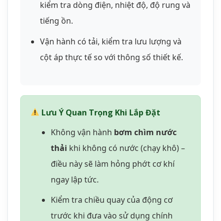
thải
khi không có nước (chạy khô) –
điều này sẽ làm hỏng phớt cơ khí
ngay lập tức.
Kiểm tra chiều quay của động cơ
trước khi đưa vào sử dụng chính
thức.
Không bơm chất lỏng có nhiệt độ
trên 40°C để tránh quá nhiệt động
cơ.
Tránh bơm chất lỏng có chứa hóa
chất ăn mòn mạnh hoặc dung môi
hữu cơ.
Đảm bảo hệ thống tiếp địa an toàn,