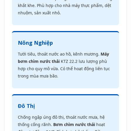
Đô Thị
Chống ngập úng đô thị, thoát nước mưa, hệ
thống cống rãnh.
Bơm chìm nước thải
hoạt
động tự động 24/7. Tích hợp hệ thống điều
khiển thông minh với phao điện.
Tòa Nhà
Hệ thống thoát nước tầng hầm, bãi đỗ xe ngầm.
Bơm chìm Tsurumi
vận hành êm ái, không gây
ồn. Tự động kích hoạt khi mực nước dâng cao.