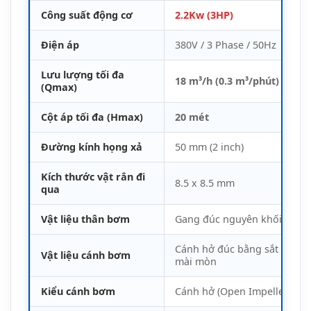
Vật liệu thân bơm
Gang đúc nguyên khối chịu 
Cánh hở đúc bằng sắt Crôm
Vật liệu cánh bơm
mài mòn
Kiểu cánh bơm
Cánh hở (Open Impeller)
Cấp bảo vệ
IP68
Cách điện
Lớp F (155°C)
Nhiệt độ chất lỏng
0°C – 40°C
Độ sâu ngâm tối đa
20 mét
Trọng lượng
Khoảng 40-45 kg
Xuất xứ
Nhật Bản
Chứng nhận
CO/CQ đầy đủ