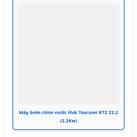
Máy bơm chìm nước thải Tsurumi KTZ 22.2
(2.2Kw)
Giới Thiệu Máy Bơm Chìm
Nước Thải Tsurumi KTZ 22.2
Máy bơm chìm nước thải Tsurumi KTZ
22.2
là giải pháp bơm nước thải công
nghiệp hàng đầu đến từ Nhật Bản, với
công suất 2.2Kw, lưu lượng 18m³/h và cột
áp 20m. Sản phẩm được thiết kế chuyên
dụng cho môi trường khắc nghiệt: nước