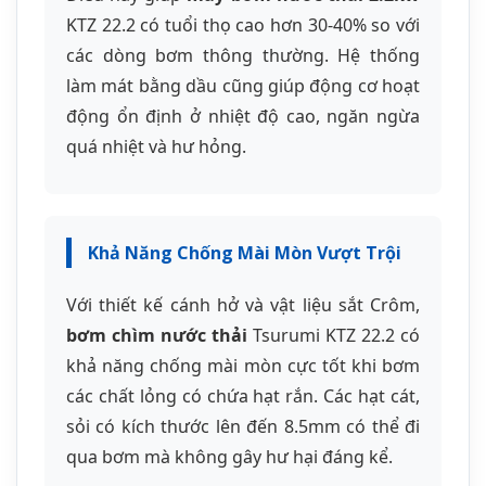
Với thiết kế cánh hở và vật liệu sắt Crôm,
bơm chìm nước thải
Tsurumi KTZ 22.2 có
khả năng chống mài mòn cực tốt khi bơm
các chất lỏng có chứa hạt rắn. Các hạt cát,
sỏi có kích thước lên đến 8.5mm có thể đi
qua bơm mà không gây hư hại đáng kể.
Bề mặt cánh bơm được xử lý đặc biệt để
tăng độ cứng và khả năng chống ăn mòn.
Điều này đặc biệt quan trọng trong môi
trường nước thải công nghiệp có chứa hóa
chất hoặc nước biển có độ mặn cao.
Hiệu Suất Năng Lượng Cao
Động cơ 2.2Kw được tối ưu hóa cho hiệu