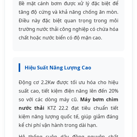
suất cao, tiết kiệm điện năng lên đến 20%
so với các dòng máy cũ.
Máy bơm chìm
nước thải
KTZ 22.2 đạt tiêu chuẩn tiết
kiệm năng lượng quốc tế, giúp giảm đáng
kể chi phí vận hành trong dài hạn.
Hệ thống cuộn dây đồng nguyên chất
100% đảm bảo dẫn điện tốt, giảm tổn hao
năng lượng. Thiết kế rãnh thông gió tối ưu
giúp tản nhiệt hiệu quả, duy trì hiệu suất
ổn định trong suốt quá trình vận hành liên
tục.
Ứng Dụng Thực Tế Của
Bơm Chìm Tsurumi KTZ 22.2