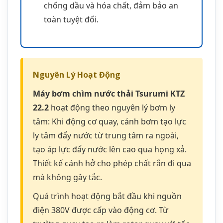
tạo áp lực đẩy nước lên cao qua họng xả.
Thiết kế cánh hở cho phép chất rắn đi qua
mà không gây tắc.
Quá trình hoạt động bắt đầu khi nguồn
điện 380V được cấp vào động cơ. Từ
trường quay tạo ra làm rotor quay với tốc
độ 2900 vòng/phút. Cánh bơm gắn trên
trục rotor quay theo, tạo ra lực hút ở tâm
và lực đẩy ở mép ngoài.
Nước được hút vào qua đáy bơm, đi qua
cánh bơm và được đẩy ra ngoài qua họng
xả với áp suất cao. Hệ thống phớt cơ khí
ngăn không cho nước xâm nhập vào
khoang động cơ, trong khi dầu bôi trơn
được tuần hoàn liên tục để làm mát và bôi