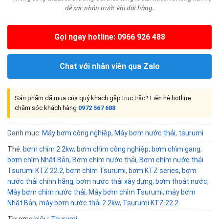
để xác nhận trước khi đặt hàng.
Gọi ngay hotline: 0966 926 488
Chat với nhân viên qua Zalo
Sản phẩm đã mua của quý khách gặp trục trặc? Liên hệ hotline
chăm sóc khách hàng
0972 567 688
Danh mục:
Máy bơm công nghiệp
,
Máy bơm nước thải
,
tsurumi
Thẻ:
bơm chìm 2.2kw
,
bơm chìm công nghiệp
,
bơm chìm gang
,
bơm chìm Nhật Bản
,
Bơm chìm nước thải
,
Bơm chìm nước thải
Tsurumi KTZ 22.2
,
bơm chìm Tsurumi
,
bơm KTZ series
,
bơm
nước thải chính hãng
,
bơm nước thải xây dựng
,
bơm thoát nước
,
Máy bơm chìm nước thải
,
Máy bơm chìm Tsurumi
,
máy bơm
Nhật Bản
,
máy bơm nước thải 2.2kw
,
Tsurumi KTZ 22.2