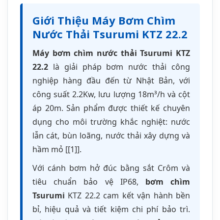
lẫn cát, bùn loãng, nước thải xây dựng và
hầm mỏ [[1]].
Với cánh bơm hở đúc bằng sắt Crôm và
tiêu chuẩn bảo vệ IP68,
bơm chìm
Tsurumi
KTZ 22.2 cam kết vận hành bền
bỉ, hiệu quả và tiết kiệm chi phí bảo trì.
Đây là dòng
máy bơm nước thải 2.2kw
được tin dùng hàng đầu cho các công
trình vừa tại Việt Nam [[11]].
Bơm chìm nước thải
KTZ 22.2 được thiết
kế đặc biệt để xử lý các loại chất lỏng đa
dạng như nước mưa, nước ngầm, nước
lẫn cát và nước thải công nghiệp nhẹ, đáp
ứng nhu cầu thoát nước hiệu quả trong
nhiều lĩnh vực ứng dụng khác nhau.