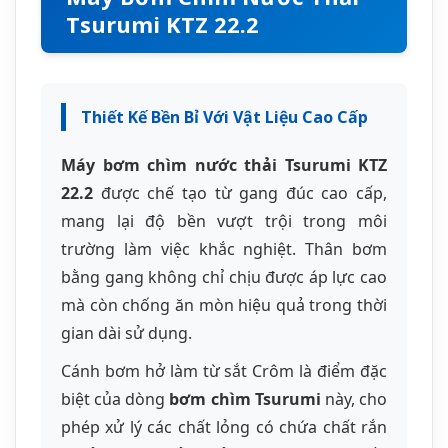
bằng gang không chỉ chịu được áp lực cao
mà còn chống ăn mòn hiệu quả trong thời
gian dài sử dụng.
Cánh bơm hở làm từ sắt Crôm là điểm đặc
biệt của dòng
bơm chìm Tsurumi
này, cho
phép xử lý các chất lỏng có chứa chất rắn
lơ lửng, cát, sỏi nhỏ mà không gây tắc
nghẽn. Thiết kế này đặc biệt phù hợp với
điều kiện làm việc tại các công trường xây
dựng Việt Nam [[13]].
Công Nghệ Oil Lifter Độc Quyền
Tsurumi áp dụng công nghệ Oil Lifter độc
quyền, giúp nâng cao hiệu quả làm mát và