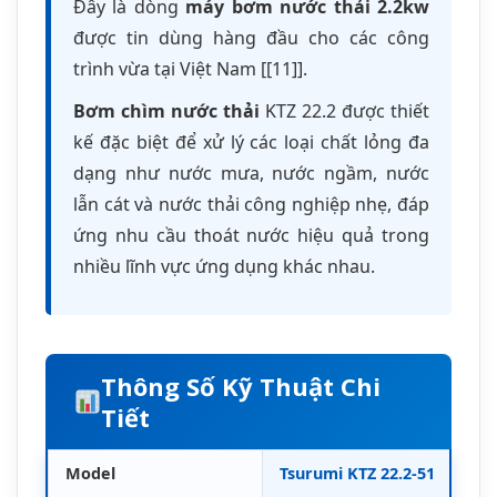
Thông Số Kỹ Thuật Chi
Tiết
Model
Tsurumi KTZ 22.2-51
Công suất động cơ
2.2Kw (3HP)
Điện áp
380V / 3 Phase / 50Hz
Lưu lượng tối đa
18 m³/h (0.3 m³/phút)
(Qmax)
Cột áp tối đa (Hmax)
20 mét
Đường kính họng xả
50 mm (2 inch)
Kích thước vật rắn đi
8.5 x 8.5 mm
qua