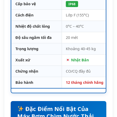
Bảo hành
12 tháng chính hãng
Đặc Điểm Nổi Bật Của
Máy Bơm Chìm Nước Thải
Tsurumi KTZ 22.2
Thiết Kế Bền Bỉ Với Vật Liệu Cao Cấp
Máy bơm chìm nước thải Tsurumi KTZ
22.2
được chế tạo từ gang đúc cao cấp,
mang lại độ bền vượt trội trong môi
trường làm việc khắc nghiệt. Thân bơm