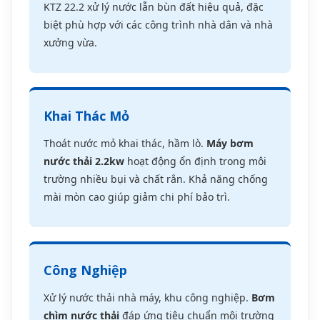
Công Nghiệp
Xử lý nước thải nhà máy, khu công nghiệp.
Bơm
chìm nước thải
đáp ứng tiêu chuẩn môi trường
khắt khe. Phù hợp cho nhà máy thực phẩm, dệt
nhuộm, sản xuất nhỏ.
Nông Nghiệp
Tưới tiêu, thoát nước ao hồ, kênh mương.
Máy
bơm chìm nước thải
KTZ 22.2 lưu lượng phù
hợp cho quy mô vừa. Có thể hoạt động liên tục
trong mùa mưa bão.