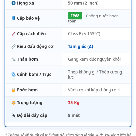
Họng xả
50 mm (2 inch)
IP68
Chống nước hoàn
Cấp bảo vệ
toàn
Cấp cách điện
Class F (≤ 155°C)
Kiểu đấu động cơ
Tam giác (Δ)
Thân bơm
Gang xám đúc nguyên khối
Thép không gỉ / Thép cường
Cánh bơm / Trục
lực
Phớt bơm
Vành cơ khí kép chống rò rỉ
Trọng lượng
35 Kg
Độ dài dây cáp
8 mét
* Thông số kỹ thuật có thể thay đổi theo từng lô sản xuất. Vui lòng liên hệ