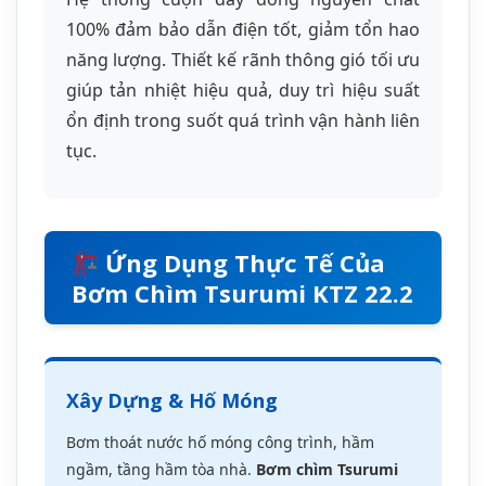
Xây Dựng & Hố Móng
Bơm thoát nước hố móng công trình, hầm
ngầm, tầng hầm tòa nhà.
Bơm chìm Tsurumi
KTZ 22.2 xử lý nước lẫn bùn đất hiệu quả, đặc
biệt phù hợp với các công trình nhà dân và nhà
xưởng vừa.
Khai Thác Mỏ
Thoát nước mỏ khai thác, hầm lò.
Máy bơm
nước thải 2.2kw
hoạt động ổn định trong môi
trường nhiều bụi và chất rắn. Khả năng chống
mài mòn cao giúp giảm chi phí bảo trì.