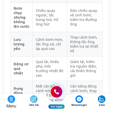
trường nhiệt độ
cải thiện thông
nhiệt
cao
gió
Mất cân bằng
Cân bằng động
Rung
cánh bơm,
cánh bơm, thay
động
hỏng ổ bi, lắp
ổ bi, gia cố đế
mạnh
đặt không vững
bơm
Ổ bi hỏng,
Thay ổ bi, tăng
Tiếng ồn
cavitation, vật lạ
mực nước, vệ
lớn
trong bơm
sinh bơm
Hỏng cách điện
Thay cáp điện,
Rò điện
cáp, nước vào
kiểm tra phớt,
động cơ
sấy khô động cơ
Chế Độ Bảo Hành & Phân
Biệt Hàng Chính Hãng
liên hệ
Messenger
Zalo
Menu
Gọi ngay