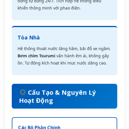
Cấu Tạo & Nguyên Lý
Hoạt Động
Các Bộ Phận Chính
✓
Động cơ điện:
2.2Kw, 3 pha, cách điện
lớp F, bảo vệ IP68. Động cơ được thiết
kế với cuộn dây đồng nguyên chất
100%, đảm bảo hiệu suất cao và tuổi
thọ lâu dài.
✓
Buồng bơm:
Gang đúc nguyên khối,
chống ăn mòn. Buồng bơm được gia