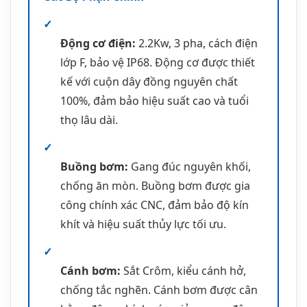
công chính xác CNC, đảm bảo độ kín
khít và hiệu suất thủy lực tối ưu.
✓
Cánh bơm:
Sắt Crôm, kiểu cánh hở,
chống tắc nghẽn. Cánh bơm được cân
bằng động chính xác, giảm rung động
và tiếng ồn khi vận hành.
✓
Phớt cơ khí:
Double mechanical seal,
ngăn nước xâm nhập. Hệ thống phớt
kép với vật liệu carbon-ceramic chịu
mài mòn cao, tuổi thọ lên đến 8.000
giờ hoạt động.
✓