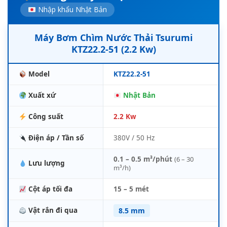
Nhập khẩu Nhật Bản
Máy Bơm Chìm Nước Thải Tsurumi
KTZ22.2-51 (2.2 Kw)
Model
KTZ22.2-51
Xuất xứ
Nhật Bản
Công suất
2.2 Kw
Điện áp / Tần số
380V / 50 Hz
0.1 – 0.5 m³/phút
(6 – 30
Lưu lượng
m³/h)
Cột áp tối đa
15 – 5 mét
Vật rắn đi qua
8.5 mm