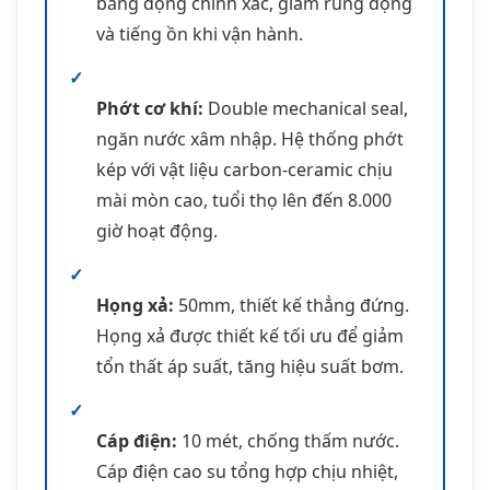
Họng xả:
50mm, thiết kế thẳng đứng.
Họng xả được thiết kế tối ưu để giảm
tổn thất áp suất, tăng hiệu suất bơm.
✓
Cáp điện:
10 mét, chống thấm nước.
Cáp điện cao su tổng hợp chịu nhiệt,
chống dầu và hóa chất, đảm bảo an
toàn tuyệt đối.
Nguyên Lý Hoạt Động
Máy bơm chìm nước thải Tsurumi KTZ
22.2
hoạt động theo nguyên lý bơm ly
tâm: Khi động cơ quay, cánh bơm tạo lực
ly tâm đẩy nước từ trung tâm ra ngoài,