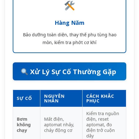
NGUYÊN
CÁCH KHẮC
SỰ CỐ
NHÂN
PHỤC
Kiểm tra nguồn
Bơm
Mất điện,
điện, reset
không
aptomat nhảy,
aptomat, đo
chạy
cháy động cơ
điện trở cuộn
dây
Bơm
Chiều quay
Đảo chiều quay,
chạy
ngược, tắc
vệ sinh bơm,
nhưng
họng hút, hở
kiểm tra đường
không
ống hút
ống
lên nước
Thay cánh bơm,
Lưu
Cánh bơm mòn,
thông tắc ống,
lượng
tắc ống xả, cột
kiểm tra lại thiết
yếu
áp quá cao
kế
Quá tải, thiếu
Giảm tải, kiểm
Động cơ
pha, môi
tra nguồn điện,
quá