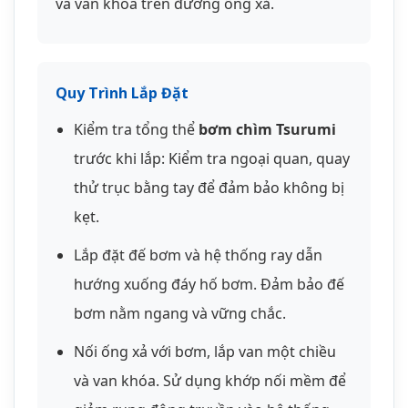
Lắp đặt đế bơm và hệ thống ray dẫn
hướng xuống đáy hố bơm. Đảm bảo đế
bơm nằm ngang và vững chắc.
Nối ống xả với bơm, lắp van một chiều
và van khóa. Sử dụng khớp nối mềm để
giảm rung động truyền vào hệ thống
ống.
Kiểm tra chiều quay của động cơ bằng
cách cấp điện thử trong thời gian ngắn.
Nếu bơm quay ngược, đảo 2 trong 3
pha của nguồn điện.
Hạ
máy bơm nước thải 2.2kw
xuống
hố bơm theo ray dẫn hướng. Đảm bảo