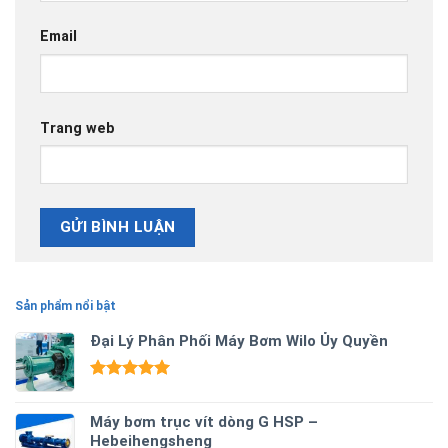
Email
Trang web
Sản phẩm nổi bật
Đại Lý Phân Phối Máy Bơm Wilo Ủy Quyền
Được xếp
hạng
5.00
Máy bơm trục vít dòng G HSP –
5 sao
Hebeihengsheng