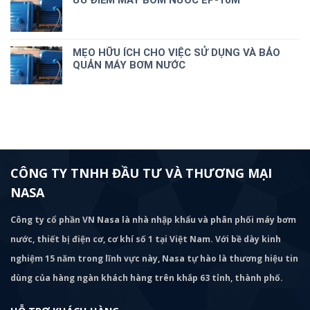
ƯU ĐIỂM MÁY BƠM NƯỚC EP-10M
MẸO HỮU ÍCH CHO VIỆC SỬ DỤNG VÀ BẢO
QUẢN MÁY BƠM NƯỚC
CÔNG TY TNHH ĐẦU TƯ VÀ THƯƠNG MẠI
NASA
Công ty cổ phần VN Nasa là nhà nhập khẩu và phân phối máy bơm
nước, thiết bị điện cơ, cơ khí số 1 tại Việt Nam. Với bề dày kinh
nghiệm 15 năm trong lĩnh vực này, Nasa tự hào là thương hiệu tin
dùng của hàng ngàn khách hàng trên khắp 63 tỉnh, thành phố.