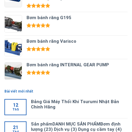
Được xếp
hạng
Bơm bánh răng G195
5.00
5 sao
Được xếp
hạng
5.00
Bơm bánh răng Varisco
5 sao
Được xếp
hạng
5.00
Bơm bánh răng INTERNAL GEAR PUMP
5 sao
Được xếp
hạng
5.00
5 sao
Bài viết mới nhất
Bảng Giá Máy Thổi Khí Tsurumi Nhật Bản
12
Chính Hãng
Th5
Sản phẩmDANH MỤC SẢN PHẨMBơm định
21
lượng (23) Dịch vụ (3) Dụng cụ cầm tay (4)
Th4