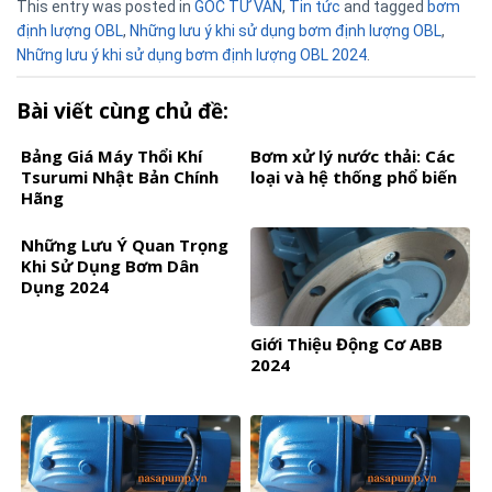
This entry was posted in
GÓC TƯ VẤN
,
Tin tức
and tagged
bơm
định lượng OBL
,
Những lưu ý khi sử dụng bơm định lượng OBL
,
Những lưu ý khi sử dụng bơm định lượng OBL 2024
.
Bài viết cùng chủ đề:
Bảng Giá Máy Thổi Khí
Bơm xử lý nước thải: Các
Tsurumi Nhật Bản Chính
loại và hệ thống phổ biến
Hãng
Những Lưu Ý Quan Trọng
Khi Sử Dụng Bơm Dân
Dụng 2024
Giới Thiệu Động Cơ ABB
2024