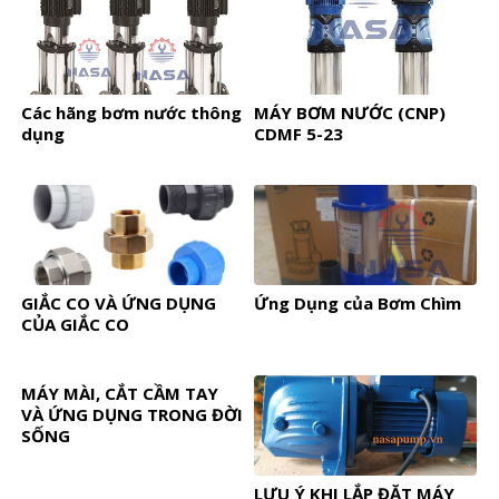
Các hãng bơm nước thông
MÁY BƠM NƯỚC (CNP)
dụng
CDMF 5-23
GIẮC CO VÀ ỨNG DỤNG
Ứng Dụng của Bơm Chìm
CỦA GIẮC CO
MÁY MÀI, CẮT CẦM TAY
VÀ ỨNG DỤNG TRONG ĐỜI
SỐNG
LƯU Ý KHI LẮP ĐẶT MÁY