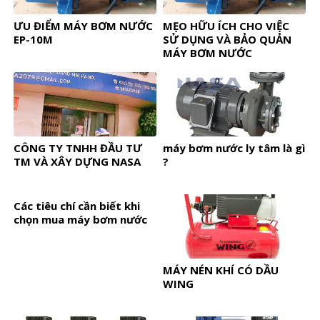
ƯU ĐIỂM MÁY BƠM NƯỚC
MẸO HỮU ÍCH CHO VIỆC
EP-10M
SỬ DỤNG VÀ BẢO QUẢN
MÁY BƠM NƯỚC
CÔNG TY TNHH ĐẦU TƯ
máy bơm nước ly tâm là gì
TM VÀ XÂY DỰNG NASA
?
Các tiêu chí cần biết khi
chọn mua máy bơm nước
MÁY NÉN KHÍ CÓ DẦU
WING