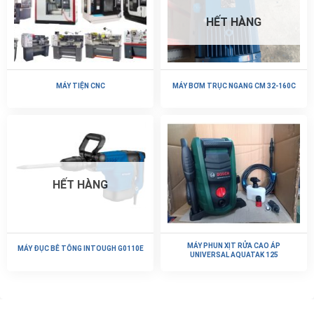
HẾT HÀNG
MÁY TIỆN CNC
MÁY BƠM TRỤC NGANG CM 32-160C
HẾT HÀNG
MÁY PHUN XỊT RỬA CAO ÁP
MÁY ĐỤC BÊ TÔNG INTOUGH G0110E
UNIVERSAL AQUATAK 125