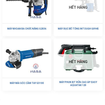
HẾT HÀNG
MÁY KHOAN BA CHỨC NĂNG G2036
MÁY ĐỤC BÊ TÔNG INTOUGH G0945
HẾT HÀNG
MÁY PHUN XỊT RỬA CAO ÁP EASY
MÁY MÀI GÓC CẦM TAY G3100
AQUATAK 120