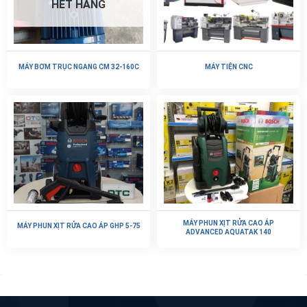
HẾT HÀNG
MÁY BƠM TRỤC NGANG CM 32-160C
MÁY TIỆN CNC
MÁY PHUN XỊT RỬA CAO ÁP
MÁY PHUN XỊT RỬA CAO ÁP GHP 5-75
ADVANCED AQUATAK 140