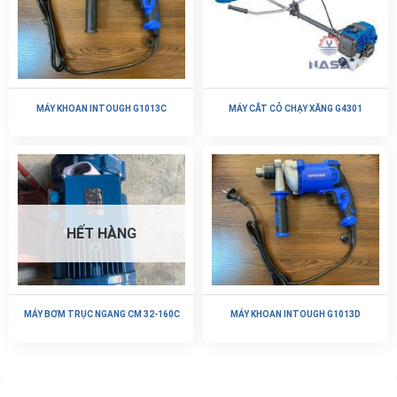
MÁY KHOAN INTOUGH G1013C
MÁY CẮT CỎ CHẠY XĂNG G4301
HẾT HÀNG
MÁY BƠM TRỤC NGANG CM 32-160C
MÁY KHOAN INTOUGH G1013D