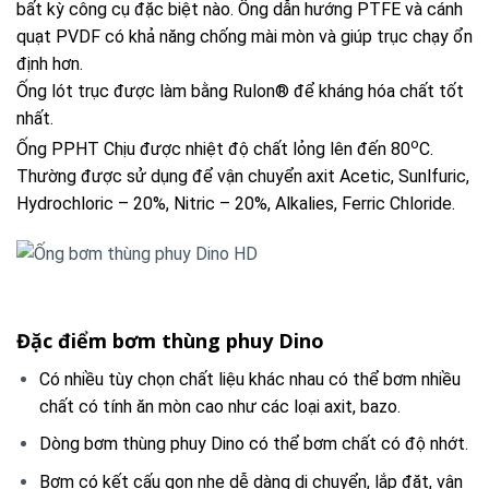
bất kỳ công cụ đặc biệt nào. Ống dẫn hướng PTFE và cánh
quạt PVDF có khả năng chống mài mòn và giúp trục chạy ổn
định hơn.
Ống lót trục được làm bằng Rulon® để kháng hóa chất tốt
nhất.
o
Ống PPHT Chịu được nhiệt độ chất lỏng lên đến 80
C.
Thường được sử dụng để vận chuyển axit Acetic, Sunlfuric,
Hydrochloric – 20%, Nitric – 20%, Alkalies, Ferric Chloride.
Đặc điểm bơm thùng phuy Dino
Có nhiều tùy chọn chất liệu khác nhau có thể bơm nhiều
chất có tính ăn mòn cao như các loại axit, bazo.
Dòng bơm thùng phuy Dino có thể bơm chất có độ nhớt.
Bơm có kết cấu gọn nhẹ dễ dàng di chuyển, lắp đặt, vận