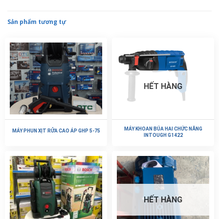
Sản phẩm tương tự
HẾT HÀNG
MÁY KHOAN BÚA HAI CHỨC NĂNG
MÁY PHUN XỊT RỬA CAO ÁP GHP 5-75
INTOUGH G1422
HẾT HÀNG