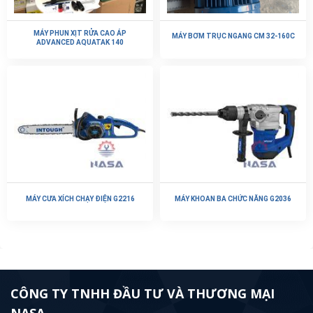
MÁY PHUN XỊT RỬA CAO ÁP
MÁY BƠM TRỤC NGANG CM 32-160C
ADVANCED AQUATAK 140
MÁY CƯA XÍCH CHẠY ĐIỆN G2216
MÁY KHOAN BA CHỨC NĂNG G2036
CÔNG TY TNHH ĐẦU TƯ VÀ THƯƠNG MẠI
NASA