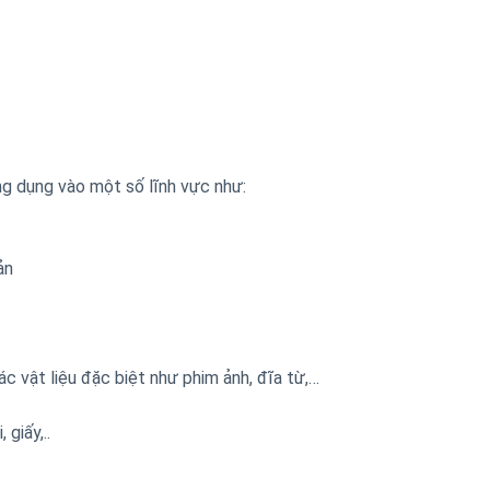
g dụng vào một số lĩnh vực như:
ản
c vật liệu đặc biệt như phim ảnh, đĩa từ,…
giấy,..