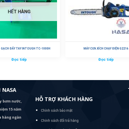
HẾT HÀNG
 GẠCH ĐẨY TAY INTOUGH TC-1000H
MÁY CƯA XÍCH CHẠY ĐIỆN G2216
Đọc tiếp
Đọc tiếp
 NASA
HỖ TRỢ KHÁCH HÀNG
áy bơm
nước,
nghiệm 15 năm
Chính sách bảo mật
ủa hàng ngàn
Chính sách đổi trả hàng