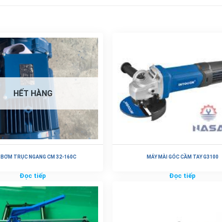
HẾT HÀNG
 BƠM TRỤC NGANG CM 32-160C
MÁY MÀI GÓC CẦM TAY G3100
Đọc tiếp
Đọc tiếp