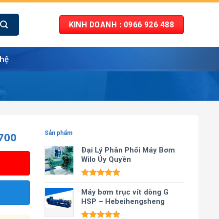
KINH DOANH : 0966 926 488
 hệ
700
Sản phẩm
Đại Lý Phân Phối Máy Bơm
Wilo Ủy Quyền
Được xếp
hạng
Máy bơm trục vít dòng G
5.00
5 sao
HSP – Hebeihengsheng