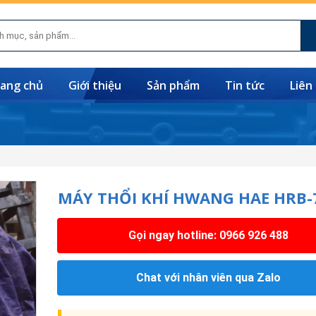
ang chủ
Giới thiệu
Sản phẩm
Tin tức
Liên
MÁY THỔI KHÍ HWANG HAE HRB-
Gọi ngay hotline: 0966 926 488
Chat với nhân viên qua Zalo