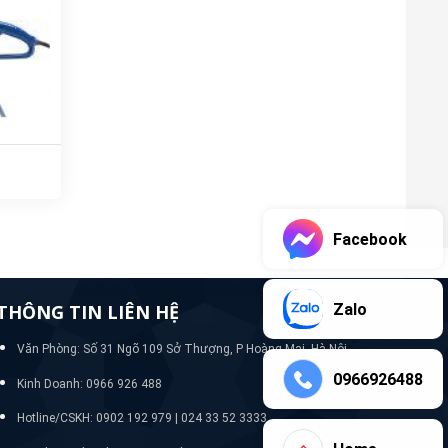
Facebook
Zalo
THÔNG TIN LIÊN HỆ
Văn Phòng: Số 31 Ngõ 109 Sở Thượng, P Hoàng Mai, Hà Nội
0966926488
Kinh Doanh: 0966 926 488
Hotline/CSKH:
0902 192 979 | 024 33 52 3333