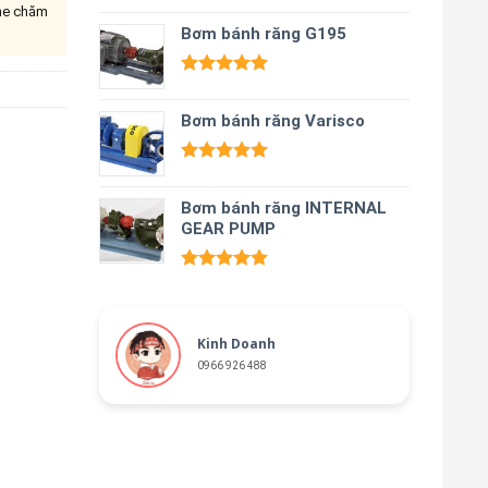
ine chăm
Được xếp
hạng
Bơm bánh răng G195
5.00
5 sao
Được xếp
hạng
5.00
Bơm bánh răng Varisco
5 sao
Được xếp
hạng
5.00
Bơm bánh răng INTERNAL
5 sao
GEAR PUMP
Được xếp
hạng
5.00
5 sao
Kinh Doanh
0966 926 488