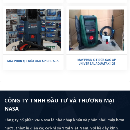
MÁY PHUN XỊT RỬA CAO ÁP
MÁY PHUN XỊT RỬA CAO ÁP GHP 5-75
UNIVERSAL AQUATAK 125
CÔNG TY TNHH ĐẦU TƯ VÀ THƯƠNG MẠI
NASA
Công ty cổ phần VN Nasa là nhà nhập khẩu và phân phối máy bơm
nước, thiết bị điện cơ, cơ khí số 1 tại Việt Nam. Với bề dày kinh