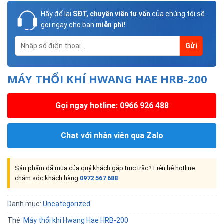
Hãy để lại
SĐT, chuyên viên tư vấn
của chúng tôi sẽ
gọi ngay cho bạn
miễn phí!
MÁY THỔI KHÍ HWANG HAE HRB-200
Gọi ngay hotline: 0966 926 488
Chat với nhân viên qua Zalo
Sản phẩm đã mua của quý khách gặp trục trặc? Liên hệ hotline
chăm sóc khách hàng
0972 567 688
Danh mục:
Uncategorized
Thẻ:
Máy thổi khí Hwang Hae HRB-200