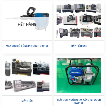
HẾT HÀNG
MÁY ĐỤC BÊ TÔNG INTOUGH G0110E
MÁY TIỆN CNC
MÁY BƠM NƯỚC CHẠY XĂNG INTOUGH
MÁY TIỆN
GWP-30