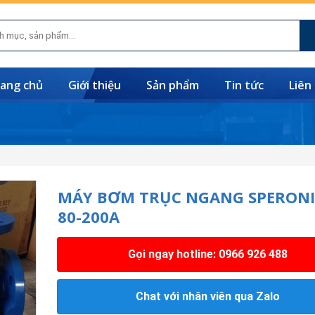
ang chủ
Giới thiệu
Sản phẩm
Tin tức
Liên
MÁY BƠM TRỤC NGANG SPERONI
80-200A
Gọi ngay hotline: 0966 926 488
Chat với nhân viên qua Zalo