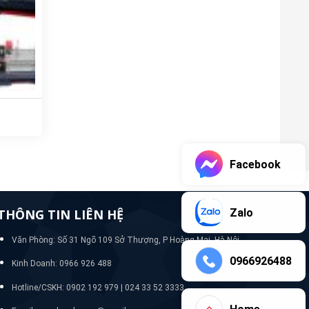
Facebook
Zalo
THÔNG TIN LIÊN HỆ
Văn Phòng: Số 31 Ngõ 109 Sở Thượng, P Hoàng Mai, Hà Nội
0966926488
Kinh Doanh: 0966 926 488
Hotline/CSKH:
0902 192 979 | 024 33 52 3333