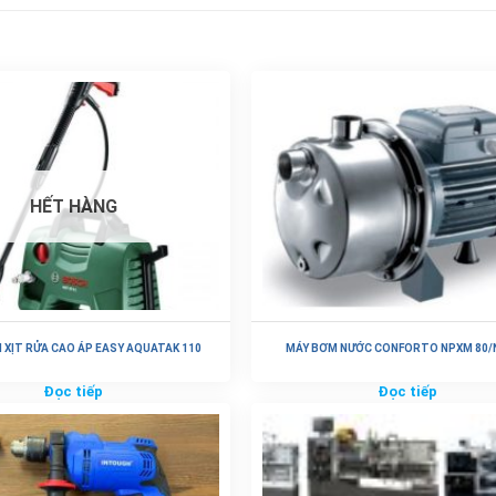
HẾT HÀNG
 XỊT RỬA CAO ÁP EASY AQUATAK 110
MÁY BƠM NƯỚC CONFORTO NPXM 80/N
Đọc tiếp
Đọc tiếp