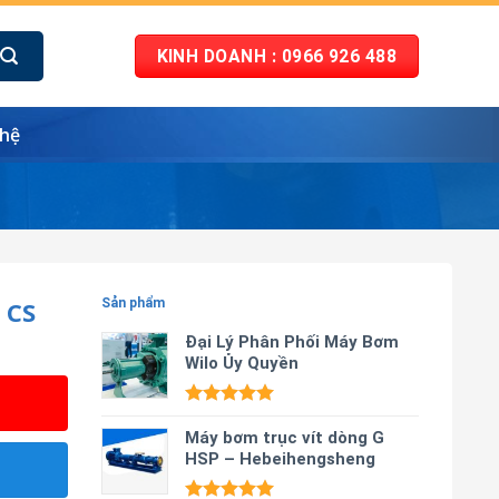
KINH DOANH : 0966 926 488
 hệ
 CS
Sản phẩm
Đại Lý Phân Phối Máy Bơm
Wilo Ủy Quyền
Được xếp
hạng
Máy bơm trục vít dòng G
5.00
5 sao
HSP – Hebeihengsheng