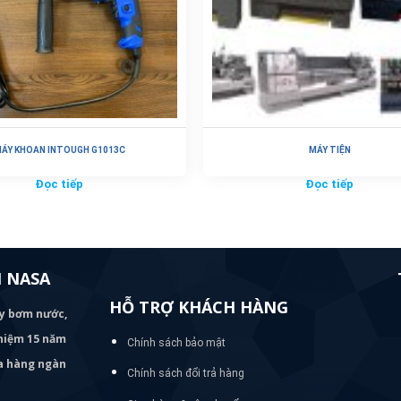
ÁY KHOAN INTOUGH G1013C
MÁY TIỆN
Đọc tiếp
Đọc tiếp
 NASA
HỖ TRỢ KHÁCH HÀNG
áy bơm
nước,
nghiệm 15 năm
Chính sách bảo mật
ủa hàng ngàn
Chính sách đổi trả hàng