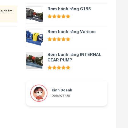
Được xếp
hạng
Bơm bánh răng G195
5.00
ine chăm
5 sao
Được xếp
hạng
5.00
Bơm bánh răng Varisco
5 sao
Được xếp
hạng
5.00
Bơm bánh răng INTERNAL
5 sao
GEAR PUMP
Được xếp
hạng
5.00
5 sao
Kinh Doanh
0966 926 488