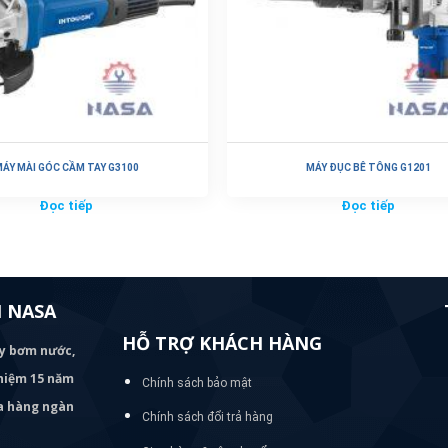
ÁY MÀI GÓC CẦM TAY G3100
MÁY ĐỤC BÊ TÔNG G1201
Đọc tiếp
Đọc tiếp
 NASA
HỖ TRỢ KHÁCH HÀNG
áy bơm
nước,
nghiệm 15 năm
Chính sách bảo mật
ủa hàng ngàn
Chính sách đổi trả hàng