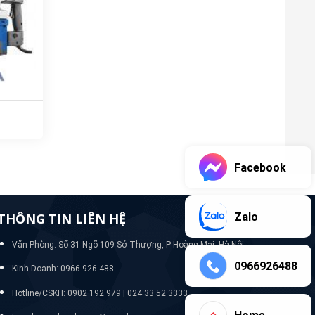
Facebook
Zalo
THÔNG TIN LIÊN HỆ
Văn Phòng: Số 31 Ngõ 109 Sở Thượng, P Hoàng Mai, Hà Nội
0966926488
Kinh Doanh: 0966 926 488
Hotline/CSKH:
0902 192 979 | 024 33 52 3333