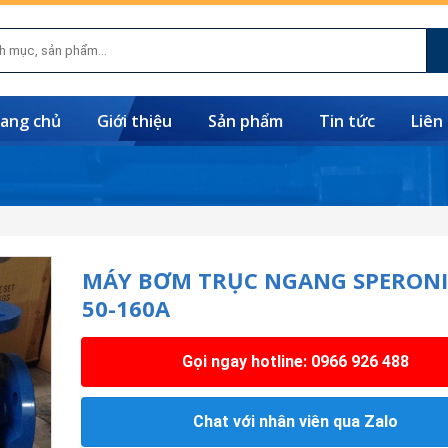
ang chủ
Giới thiệu
Sản phẩm
Tin tức
Liên
MÁY BƠM TRỤC NGANG SPERONI
50-160A
Gọi ngay hotline: 0966 926 488
Chat với nhân viên qua Zalo