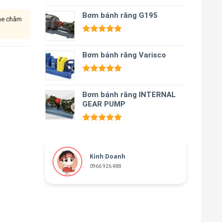
Được xếp
hạng
Bơm bánh răng G195
5.00
ine chăm
5 sao
Được xếp
hạng
5.00
Bơm bánh răng Varisco
5 sao
Được xếp
hạng
5.00
Bơm bánh răng INTERNAL
5 sao
GEAR PUMP
Được xếp
hạng
5.00
5 sao
Kinh Doanh
0966 926 488