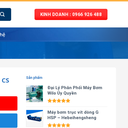
KINH DOANH : 0966 926 488
 hệ
 CS
Sản phẩm
Đại Lý Phân Phối Máy Bơm
Wilo Ủy Quyền
Được xếp
hạng
Máy bơm trục vít dòng G
5.00
5 sao
HSP – Hebeihengsheng