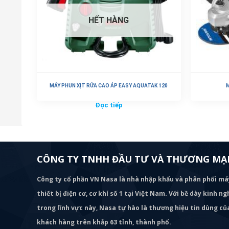
HẾT HÀNG
MÁY PHUN XỊT RỬA CAO ÁP EASY AQUATAK 120
M
Đọc tiếp
CÔNG TY TNHH ĐẦU TƯ VÀ THƯƠNG MẠI
Công ty cổ phần VN Nasa là nhà nhập khẩu và phân phối m
thiết bị điện cơ, cơ khí số 1 tại Việt Nam. Với bề dày kinh 
trong lĩnh vực này, Nasa tự hào là thương hiệu tin dùng c
khách hàng trên khắp 63 tỉnh, thành phố.