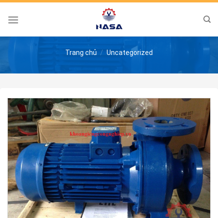
Skip
to
content
Trang chủ
/
Uncategorized