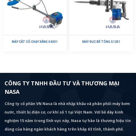
MÁY CẮT CỎ CHẠY XĂNG G4301
MÁY ĐỤC BÊ TÔNG G1201
CÔNG TY TNHH ĐẦU TƯ VÀ THƯƠNG MẠI
NASA
Công ty cổ phần VN Nasa là nhà nhập khẩu và phân phối máy bơm
nước, thiết bị điện cơ, cơ khí số 1 tại Việt Nam. Với bề dày kinh
nghiệm 15 năm trong lĩnh vực này, Nasa tự hào là thương hiệu tin
dùng của hàng ngàn khách hàng trên khắp 63 tỉnh, thành phố.