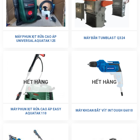
MÁY PHUN XỊT RỬA CAO ÁP
MÁY BẮN TUMBLAST Q324
UNIVERSAL AQUATAK 125
HẾT HÀNG
HẾT HÀNG
MÁY PHUN XỊT RỬA CAO ÁP EASY
MÁY KHOAN BẮT VÍT INTOUGH G6010
AQUATAK 110