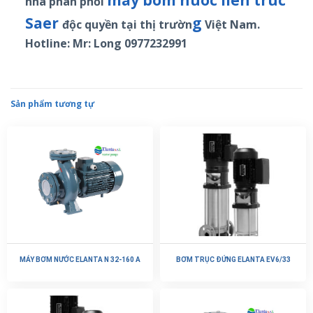
may bom nuoc lien truc
nhà phân phối
Saer
g
độc quyền tại thị trườn
Việt Nam.
Hotline: Mr: Long 0977232991
Sản phẩm tương tự
MÁY BƠM NƯỚC ELANTA N 32-160 A
BƠM TRỤC ĐỨNG ELANTA EV6/33