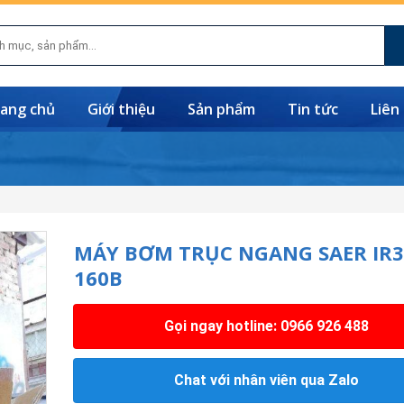
ang chủ
Giới thiệu
Sản phẩm
Tin tức
Liên
MÁY BƠM TRỤC NGANG SAER IR3
160B
Gọi ngay hotline: 0966 926 488
Chat với nhân viên qua Zalo