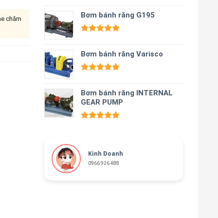
Được xếp
hạng
Bơm bánh răng G195
5.00
ine chăm
5 sao
Được xếp
hạng
5.00
Bơm bánh răng Varisco
5 sao
Được xếp
hạng
5.00
Bơm bánh răng INTERNAL
5 sao
GEAR PUMP
Được xếp
hạng
5.00
5 sao
Kinh Doanh
0966 926 488