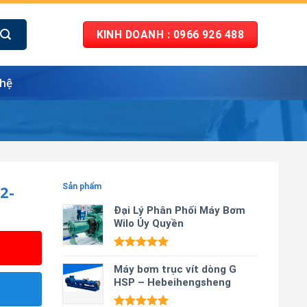
KINH DOANH : 0966 926 488
 hệ
2-
Sản phẩm
Đại Lý Phân Phối Máy Bơm
Wilo Ủy Quyền
Được xếp
hạng
Máy bơm trục vít dòng G
5.00
5 sao
HSP – Hebeihengsheng