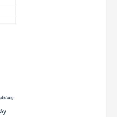
ó phương
Xây