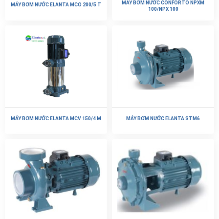
CÔNG TY TNHH ĐẦU TƯ VÀ THƯƠNG MẠI
NASA
Công ty cổ phần VN Nasa là nhà nhập khẩu và phân phối máy bơm
nước, thiết bị điện cơ, cơ khí số 1 tại Việt Nam. Với bề dày kinh
nghiệm 15 năm trong lĩnh vực này, Nasa tự hào là thương hiệu tin
dùng của hàng ngàn khách hàng trên khắp 63 tỉnh, thành phố.
HỖ TRỢ KHÁCH HÀNG
Chính sách bảo mật
Chính sách đổi trả hàng