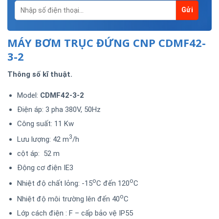
MÁY BƠM TRỤC ĐỨNG CNP CDMF42-
3-2
Thông số kĩ thuật.
Model:
CDMF42-3-2
Điện áp: 3 pha 380V, 50Hz
Công suất: 11 Kw
3
Lưu lượng: 42 m
/h
cột áp: 52 m
Động cơ điện IE3
o
o
Nhiệt độ chất lỏng: -15
C đến 120
C
o
Nhiệt độ môi trường lên đến 40
C
Lớp cách điện : F – cấp bảo vệ IP55