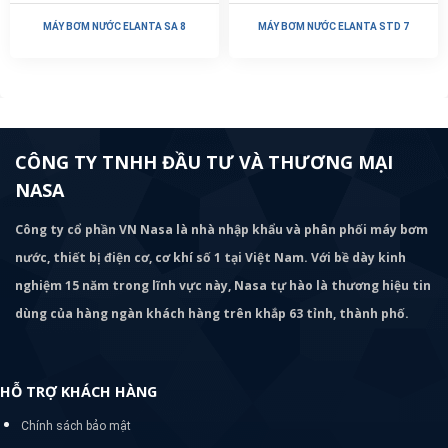
Giao hàng & vận chuyển
Mua hàng và thanh toán
Thỏa thuận người dùng
THÔNG TIN LIÊN HỆ
Văn Phòng: Số 31 Ngõ 109 Sở Thượng, P Hoàng Mai, Hà Nội
Kinh Doanh: 0966 926 488
Hotline/CSKH:
0902 192 979 | 024 33 52 3333
Email: quanlywebnasa@gmail.com