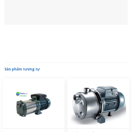
MÁY BƠM NƯỚC ELANTA MCV 150/4 M
MÁY BƠM NƯỚC ELANTA STM6
MÁY BƠM NƯỚC ELANTA SA 8
MÁY BƠM NƯỚC ELANTA STD 7