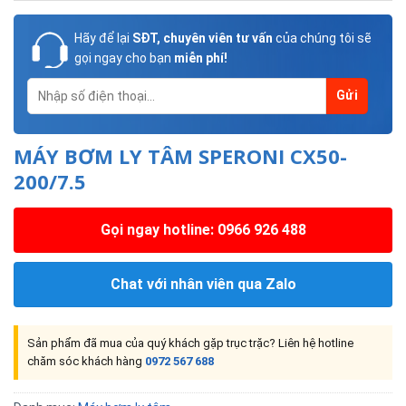
Hãy để lại
SĐT, chuyên viên tư vấn
của chúng tôi sẽ
gọi ngay cho bạn
miễn phí!
MÁY BƠM LY TÂM SPERONI CX50-
200/7.5
Gọi ngay hotline: 0966 926 488
Chat với nhân viên qua Zalo
Sản phẩm đã mua của quý khách gặp trục trặc? Liên hệ hotline
chăm sóc khách hàng
0972 567 688