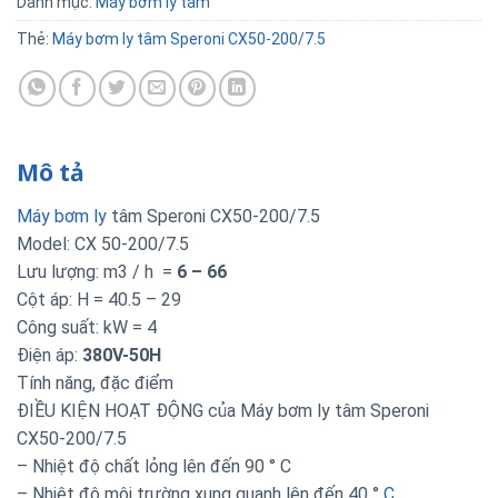
Danh mục:
Máy bơm ly tâm
Thẻ:
Máy bơm ly tâm Speroni CX50-200/7.5
Mô tả
Máy bơm ly
tâm Speroni CX50-200/7.5
Model: CX 50-200/7.5
Lưu lượng: m3 / h =
6 – 66
Cột áp: H = 40.5 – 29
Công suất: kW = 4
Điện áp:
380V-50H
Tính năng, đặc điểm
ĐIỀU KIỆN HOẠT ĐỘNG của Máy bơm ly tâm Speroni
CX50-200/7.5
– Nhiệt độ chất lỏng lên đến 90 ° C
– Nhiệt độ môi trường xung quanh lên đến 40 °
C