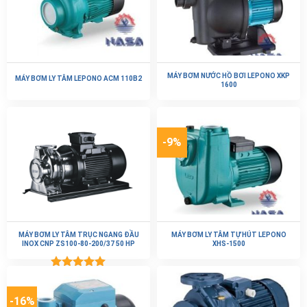
MÁY BƠM NƯỚC HỒ BƠI LEPONO XKP
MÁY BƠM LY TÂM LEPONO ACM 110B2
1600
-9%
MÁY BƠM LY TÂM TRỤC NGANG ĐẦU
MÁY BƠM LY TÂM TỰ HÚT LEPONO
INOX CNP ZS100-80-200/37 50 HP
XHS-1500
Được xếp
hạng
5.00
5 sao
-16%