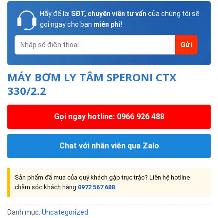
Hãy để lại
SĐT, chuyên viên tư vấn
của chúng tôi sẽ
gọi ngay cho bạn
miễn phí!
MÁY BƠM LY TÂM SPERONI CTX
330/2.2
Gọi ngay hotline: 0966 926 488
Chat với nhân viên qua Zalo
Sản phẩm đã mua của quý khách gặp trục trặc? Liên hệ hotline
chăm sóc khách hàng
0972 567 688
Danh mục:
Uncategorized