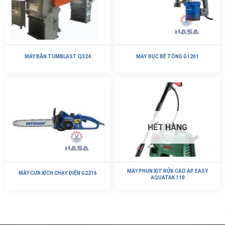
MÁY BẮN TUMBLAST Q324
MÁY ĐỤC BÊ TÔNG G1201
HẾT HÀNG
MÁY PHUN XỊT RỬA CAO ÁP EASY
MÁY CƯA XÍCH CHẠY ĐIỆN G2216
AQUATAK 110