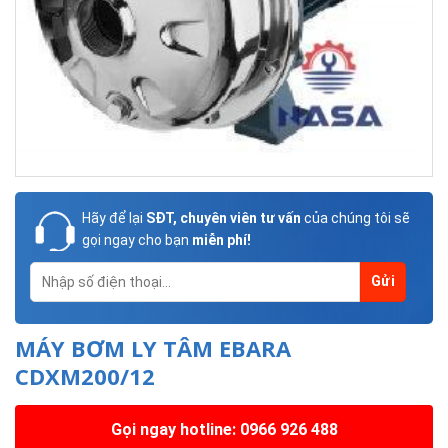
Hãy để lại
SĐT, chuyên viên tư vấn
của chúng tôi sẽ
gọi ngay cho bạn
miễn phí!
MÁY BƠM LY TÂM EBARA
CDXM200/12
Gọi ngay hotline: 0966 926 488