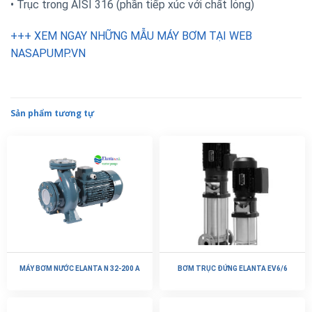
• Trục trong AISI 316 (phần tiếp xúc với chất lỏng)
+++ XEM NGAY NHỮNG MẪU MÁY BƠM TẠI WEB
NASAPUMP.VN
Sản phẩm tương tự
MÁY BƠM NƯỚC ELANTA N 32-200 A
BƠM TRỤC ĐỨNG ELANTA EV6/6