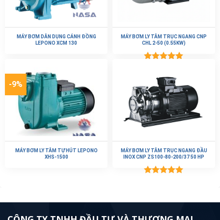
Được xếp
hạng
5.00
5 sao
-9%
MÁY BƠM LY TÂM TỰ HÚT LEPONO
MÁY BƠM LY TÂM TRỤC NGANG ĐẦU
XHS-1500
INOX CNP ZS100-80-200/37 50 HP
Được xếp
hạng
5.00
5 sao
CÔNG TY TNHH ĐẦU TƯ VÀ THƯƠNG MẠI
NASA
Công ty cổ phần VN Nasa là nhà nhập khẩu và phân phối máy bơm
nước, thiết bị điện cơ, cơ khí số 1 tại Việt Nam. Với bề dày kinh