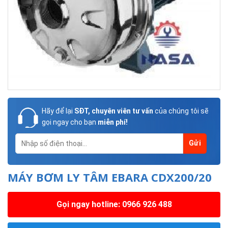
Hãy để lại
SĐT, chuyên viên tư vấn
của chúng tôi sẽ
gọi ngay cho bạn
miễn phí!
MÁY BƠM LY TÂM EBARA CDX200/20
Gọi ngay hotline: 0966 926 488