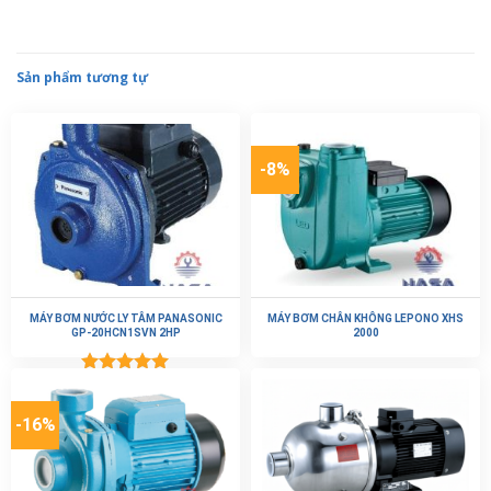
-8%
MÁY BƠM NƯỚC LY TÂM PANASONIC
MÁY BƠM CHÂN KHÔNG LEPONO XHS
GP-20HCN1SVN 2HP
2000
Được xếp
hạng
5.00
5 sao
-16%
MÁY BƠM DÂN DỤNG CÁNH ĐỒNG
MÁY BƠM LY TÂM TRỤC NGANG CNP
LEPONO XCM 130
CHL 2-50 (0.55KW)