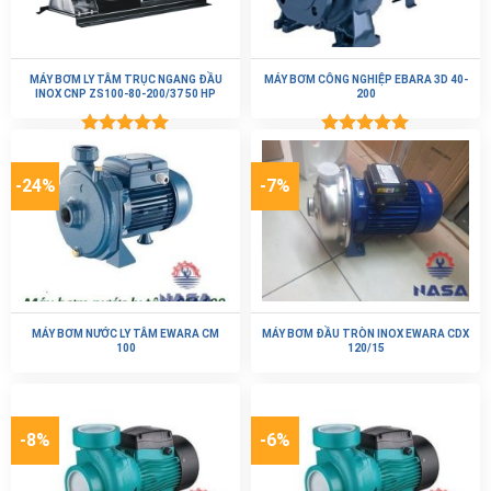
MÁY BƠM LY TÂM TRỤC NGANG ĐẦU
MÁY BƠM CÔNG NGHIỆP EBARA 3D 40-
INOX CNP ZS100-80-200/37 50 HP
200
Được xếp
Được xếp
hạng
5.00
hạng
5.00
5 sao
5 sao
-24%
-7%
MÁY BƠM NƯỚC LY TÂM EWARA CM
MÁY BƠM ĐẦU TRÒN INOX EWARA CDX
100
120/15
-8%
-6%