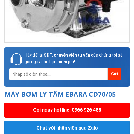
Hãy để lại
SĐT, chuyên viên tư vấn
của chúng tôi sẽ
gọi ngay cho bạn
miễn phí!
MÁY BƠM LY TÂM EBARA CD70/05
Gọi ngay hotline: 0966 926 488
Chat với nhân viên qua Zalo