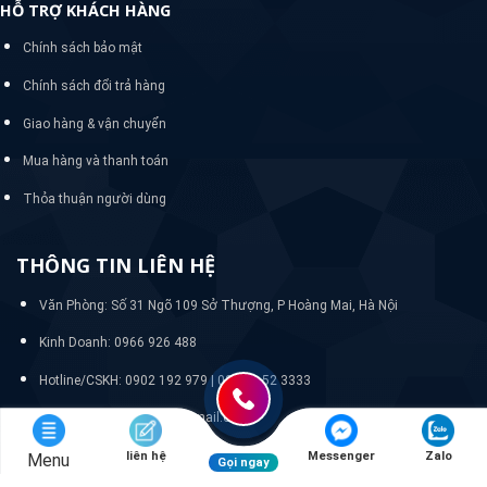
HỖ TRỢ KHÁCH HÀNG
Chính sách bảo mật
Chính sách đổi trả hàng
Giao hàng & vận chuyển
Mua hàng và thanh toán
Thỏa thuận người dùng
THÔNG TIN LIÊN HỆ
Văn Phòng: Số 31 Ngõ 109 Sở Thượng, P Hoàng Mai, Hà Nội
Kinh Doanh: 0966 926 488
Hotline/CSKH:
0902 192 979 | 024 33 52 3333
Email: quanlywebnasa@gmail.com
liên hệ
Messenger
Zalo
Menu
Gọi ngay