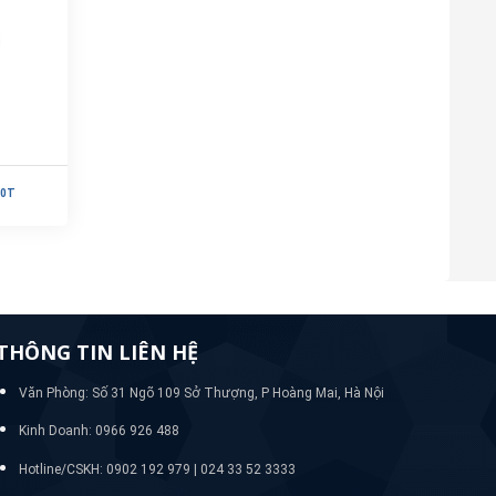
00T
THÔNG TIN LIÊN HỆ
Văn Phòng: Số 31 Ngõ 109 Sở Thượng, P Hoàng Mai, Hà Nội
Kinh Doanh: 0966 926 488
Hotline/CSKH:
0902 192 979 | 024 33 52 3333