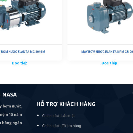
 BƠM NƯỚC ELANTA MC 80/4 M
MÁY BƠM NƯỚC ELANTA NPM CB 2
Đọc tiếp
Đọc tiếp
 NASA
HỖ TRỢ KHÁCH HÀNG
áy bơm
nước,
nghiệm 15 năm
Chính sách bảo mật
ủa hàng ngàn
Chính sách đổi trả hàng