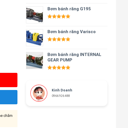
Được xếp
hạng
Bơm bánh răng G195
5.00
5 sao
Được xếp
hạng
5.00
Bơm bánh răng Varisco
5 sao
Được xếp
hạng
5.00
Bơm bánh răng INTERNAL
5 sao
GEAR PUMP
Được xếp
hạng
5.00
5 sao
Kinh Doanh
0966 926 488
ine chăm