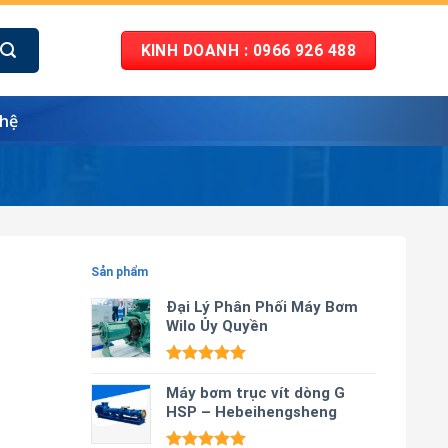
KINH DOANH : 0966 926 488
 hệ
Sản phẩm
Đại Lý Phân Phối Máy Bơm
Wilo Ủy Quyền
Được xếp
hạng
Máy bơm trục vít dòng G
5.00
5 sao
HSP – Hebeihengsheng