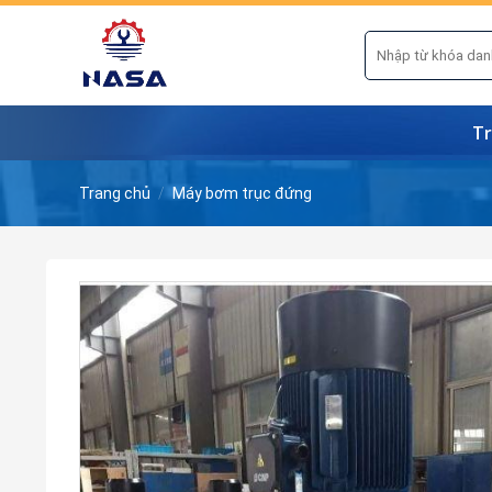
Skip
to
Tìm
kiếm:
content
Tr
Trang chủ
/
Máy bơm trục đứng