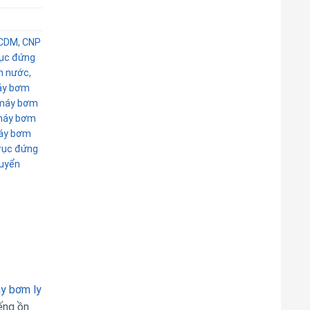
CDM
,
CNP
rục đứng
m nước
,
y bơm
máy bơm
áy bơm
áy bơm
rục đứng
uyển
y bơm ly
ếng ồn