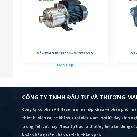
MÁY BƠM NƯỚC ELANTA MCOX 80/3 M
MÁY
Đọc tiếp
CÔNG TY TNHH ĐẦU TƯ VÀ THƯƠNG MẠI
Công ty cổ phần VN Nasa là nhà nhập khẩu và phân phối m
thiết bị điện cơ, cơ khí số 1 tại Việt Nam. Với bề dày kinh 
trong lĩnh vực này, Nasa tự hào là thương hiệu tin dùng c
khách hàng trên khắp 63 tỉnh, thành phố.