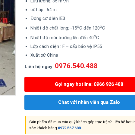
Lưu lượng: 85 m
/h
cột áp: 64 m
Động cơ điện IE3
o
o
Nhiệt độ chất lỏng: -15
C đến 120
C
o
Nhiệt độ môi trường lên đến 40
C
Lớp cách điện : F – cấp bảo vệ IP55
Xuất xứ China
0976.540.488
Liên hệ ngay:
Gọi ngay hotline: 0966 926 488
Chat với nhân viên qua Zalo
Sản phẩm đã mua của quý khách gặp trục trặc? Liên hệ hotl
sóc khách hàng
0972 567 688