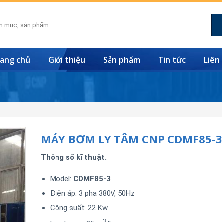
ang chủ
Giới thiệu
Sản phẩm
Tin tức
Liên
MÁY BƠM LY TÂM CNP CDMF85-3
Thông số kĩ thuật.
Model:
CDMF85-3
Điện áp: 3 pha 380V, 50Hz
Công suất: 22 Kw
3