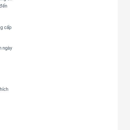
 đến
ng cấp
n ngày
hích