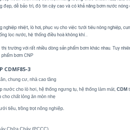
áng đẹp, dễ bảo trì, độ tin cậy cao và có khả năng bơm nước nóng
nghiệp nhiệt, lò hơi, phục vụ cho việc tưới tiêu nông nghiệp, cu
ống lọc nước, hệ thống điều hoà không khí…
ị trường với rất nhiều dòng sản phẩm bơm khác nhau. Tuy nhiê
sản phẩm bơm CNP
NP CDMF85-3
ân, chung cư, nhà cao tầng
p nước cho lò hơi, hệ thống ngưng tụ, hệ thống làm mát,
CDM
t
p cho chất lỏng ăn mòn nhẹ
ới tiêu, trồng trọt nông nghiệp.
Cháy Chữa Cháy (PCCC).