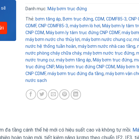
 sẽ
Danh mục:
Máy bơm trục đứng
Thẻ:
bơm tăng áp
,
Bơm trục đứng
,
CDM
,
CDMF85-3
,
CNP 
CDMF
,
CNP CDMF85-3
,
máy bơm lò hơi
,
Máy bơm ly tâm t
CNP CDM
,
Máy bơm ly tâm trục đứng CNP CDMF
,
máy bơ
máy bơm nước cho thủy lợi
,
máy bơm nước chung cư
,
má
nước hệ thống tuần hoàn
,
máy bơm nước nhà cao tầng
,
nước phòng cháy chữa cháy
,
máy bơm nước trục đứng
,
m
nước trung cư
,
máy bơm tăng áp
,
Máy bơm trục đứng
,
m
trục đứng CNP
,
Máy bơm trục đứng CNP CDM
,
Máy bơm t
CNP CDMF
,
máy bơm trục đứng đa tầng
,
máy bơm vận ch
nước sạch
đa tầng cánh thế hệ mới có hiệu suất cao và không tự mồi.
Má
p hoàn toàn mới, tiết kiệm năng lượng theo chuẩn IE2, IE3, ti