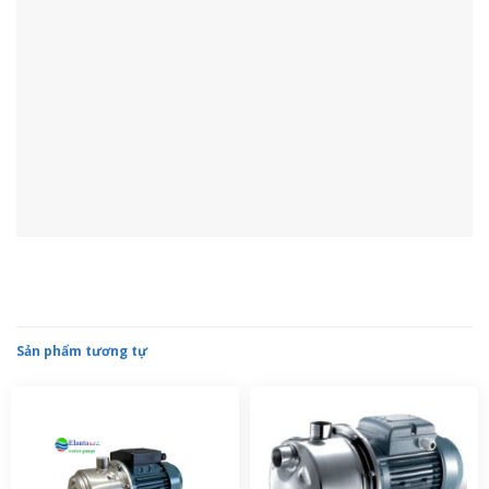
MÁY BƠM NƯỚC ELANTA MCV 300/6 T
MÁY BƠM NƯỚC ELANTA MC 80/4 M
CÔNG TY TNHH ĐẦU TƯ VÀ THƯƠNG MẠI
NASA
Công ty cổ phần VN Nasa là nhà nhập khẩu và phân phối máy bơm
nước, thiết bị điện cơ, cơ khí số 1 tại Việt Nam. Với bề dày kinh
nghiệm 15 năm trong lĩnh vực này, Nasa tự hào là thương hiệu tin
dùng của hàng ngàn khách hàng trên khắp 63 tỉnh, thành phố.
HỖ TRỢ KHÁCH HÀNG
Chính sách bảo mật