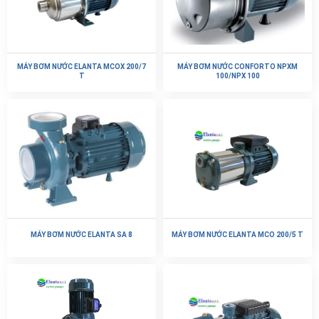
Chính sách đổi trả hàng
Giao hàng & vận chuyển
Mua hàng và thanh toán
Thỏa thuận người dùng
THÔNG TIN LIÊN HỆ
Văn Phòng: Số 31 Ngõ 109 Sở Thượng, P Hoàng Mai, Hà Nội
Kinh Doanh: 0966 926 488
Hotline/CSKH:
0902 192 979 | 024 33 52 3333
Email: quanlywebnasa@gmail.com