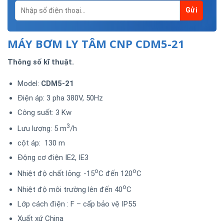
MÁY BƠM LY TÂM CNP CDM5-21
Thông số kĩ thuật.
Model:
CDM5-21
Điện áp: 3 pha 380V, 50Hz
Công suất: 3 Kw
3
Lưu lượng: 5 m
/h
cột áp: 130 m
Động cơ điện IE2, IE3
o
o
Nhiệt độ chất lỏng: -15
C đến 120
C
o
Nhiệt độ môi trường lên đến 40
C
Lớp cách điện : F – cấp bảo vệ IP55
Xuất xứ China