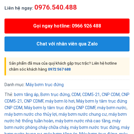
0976.540.488
Liên hệ ngay:
Gọi ngay hotline: 0966 926 488
Chat với nhân viên qua Zalo
Sản phẩm đã mua của quý khách gặp trục trặc? Liên hệ hotline
chăm sóc khách hàng
0972 567 688
Danh mục:
Máy bơm trục đứng
Thẻ:
bơm tăng áp
,
Bơm trục đứng
,
CDM
,
CDM5-21
,
CNP CDM
,
CNP
CDM5-21
,
CNP CDMF
,
máy bơm lò hơi
,
Máy bơm ly tâm trục đứng
CNP CDM
,
Máy bơm ly tâm trục đứng CNP CDMF
,
máy bơm nước
,
máy bơm nước cho thủy lợi
,
máy bơm nước chung cư
,
máy bơm
nước hệ thống tuần hoàn
,
máy bơm nước nhà cao tầng
,
máy
bơm nước phòng cháy chữa cháy
,
máy bơm nước trục đứng
,
máy
bơm nước trung cư
,
máy bơm tăng áp
,
Máy bơm trục đứng
,
máy