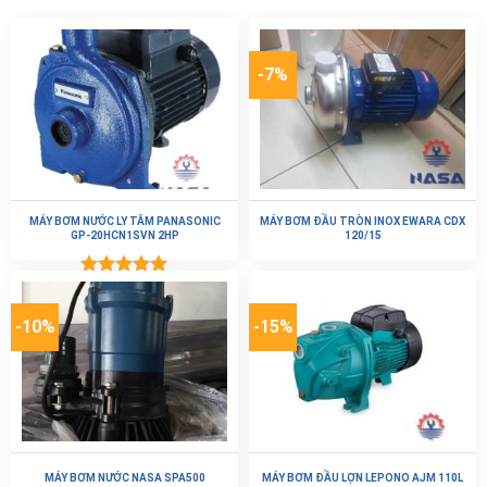
-7%
MÁY BƠM NƯỚC LY TÂM PANASONIC
MÁY BƠM ĐẦU TRÒN INOX EWARA CDX
GP-20HCN1SVN 2HP
120/15
Được xếp
hạng
5.00
5 sao
-10%
-15%
MÁY BƠM NƯỚC NASA SPA500
MÁY BƠM ĐẦU LỢN LEPONO AJM 110L