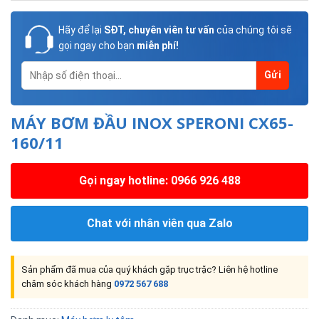
Hãy để lại
SĐT, chuyên viên tư vấn
của chúng tôi sẽ
gọi ngay cho bạn
miễn phí!
MÁY BƠM ĐẦU INOX SPERONI CX65-
160/11
Gọi ngay hotline: 0966 926 488
Chat với nhân viên qua Zalo
Sản phẩm đã mua của quý khách gặp trục trặc? Liên hệ hotline
chăm sóc khách hàng
0972 567 688