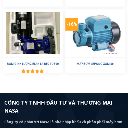
-16%
BƠM ĐỊNH LƯỢNG ELANTA BFDSQ500
MÁY BƠM LEPONO XQM 80
Được xếp
hạng
5.00
5 sao
CÔNG TY TNHH ĐẦU TƯ VÀ THƯƠNG MẠI
NASA
Công ty cổ phần VN Nasa là nhà nhập khẩu và phân phối máy bơm