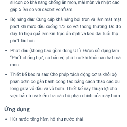
silicon có khả năng chống ăn mòn, mài mòn và nhiệt cao
gấp 5 lần so với cacbit vonfram.
Bộ nâng dầu: Cung cấp khả năng bôi trơn và làm mát mặt
phớt khi mức dầu xuống 1/3 so với thông thường. Do đó
duy trì hiệu quả làm kín trục ổn định và kéo dài tuổi thọ
phớt lâu hơn.
Phớt dầu (không bao gồm dòng UT): Được sử dụng làm
“Phốt chống bụi”, nó bảo vệ phớt cơ khí khỏi các hạt mài
mòn.
Thiết kế kéo ra sau: Cho phép tách động cơ ra khỏi bộ
phận bơm có gắn bánh công tác bằng cách tháo các bu
lông giữa vỏ dầu và vỏ bơm. Thiết kế này thuận lợi cho
việc bảo trì và kiểm tra các bộ phận chính của máy bơm.
Ứng dụng
Hút nước tầng hầm, hố thu nước thải.