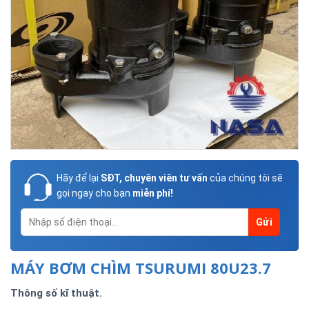
Hãy để lại
SĐT, chuyên viên tư vấn
của chúng tôi sẽ
gọi ngay cho bạn
miễn phí!
MÁY BƠM CHÌM TSURUMI 80U23.7
Thông số kĩ thuật.