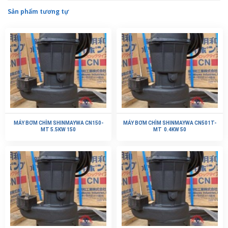
Sản phẩm tương tự
MÁY BƠM CHÌM SHINMAYWA CN150-
MÁY BƠM CHÌM SHINMAYWA CN501T-
MT 5.5KW 150
MT 0.4KW 50