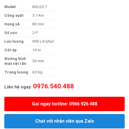
Model:
80U23.7
Công suất
3.7 Kw
Họng xả
80 mm
Số cực
2 P
Lưu lượng
900 Lít/phút
Cột áp
10 m
Đườn
g kính
56 mm
max vật rắn
Trọng lượng
62 Kg
0976.540.488
Liên hệ ngay:
Gọi ngay hotline: 0966 926 488
Chat với nhân viên qua Zalo