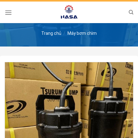
Skip
to
content
Trang chủ
/
Máy bơm chìm