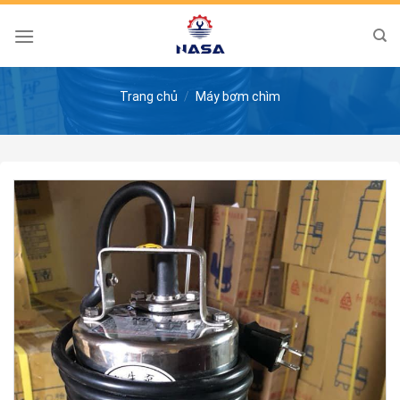
Skip
to
content
Trang chủ
/
Máy bơm chìm