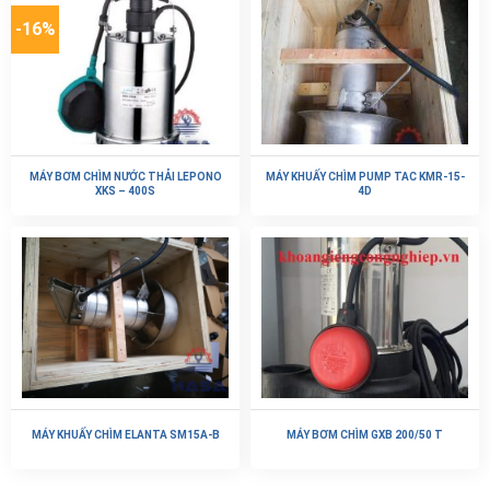
-16%
MÁY BƠM CHÌM NƯỚC THẢI LEPONO
MÁY KHUẤY CHÌM PUMP TAC KMR-15-
XKS – 400S
4D
MÁY KHUẤY CHÌM ELANTA SM15A-B
MÁY BƠM CHÌM GXB 200/50 T