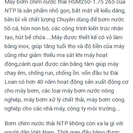
Máy bơm chìm nước thải HSM250-1.75 265 của
NTP là sản phẩm nhỏ gọn, bắt mắt về kiểu dáng,
bền bỉ về chất lượng Chuyên dùng để bơm nước
hồ cá, hòn non bộ, các công trình kiến trúc nhân
tạo, hút bể chứa ….Máy được thiết kế có vỏ làm
bằng inox, giúp tăng tuổi thọ và độ bền của máy
cũng như giảm thiểu ma sát khi máy hoạt
động,cánh quạt được cân bằng tâm giúp máy
chạy êm, chống run, chống ồn. vốn đầu tư Đài
Loan có hơn 40 năm hoạt động sản xuất động cơ
cho máy bơm, các loại máy bơm nước nông
nghiệp, máy bơm xử lý chất thải, máy bơm công
nghiệp cho các nhà máy, công ty môi trường….
Bơm chìm nước thải NTP không còn xa lạ gì với
người dân Việt Nam. Thời gian đầu hàng được