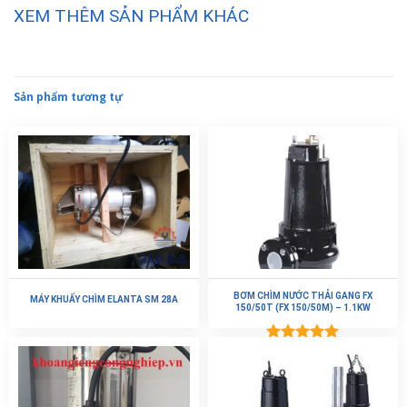
XEM THÊM SẢN PHẨM KHÁC
Sản phẩm tương tự
BƠM CHÌM NƯỚC THẢI GANG FX
MÁY KHUẤY CHÌM ELANTA SM 28A
150/50T (FX 150/50M) – 1.1KW
Được xếp
hạng
5.00
5 sao