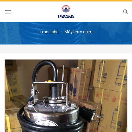
Skip
to
content
Trang chủ
/
Máy bơm chìm