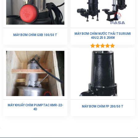
MÁY BƠM CHÌM NƯỚC THẢI TSURUMI
MÁY BƠM CHÌM GXB 100/50 T
40U2.25 0.25KW
Được xếp
hạng
5.00
5 sao
MÁY KHUẤY CHÌM PUMPTAC KMR-22-
MÁY BƠM CHÌM FP 200/50 T
4D