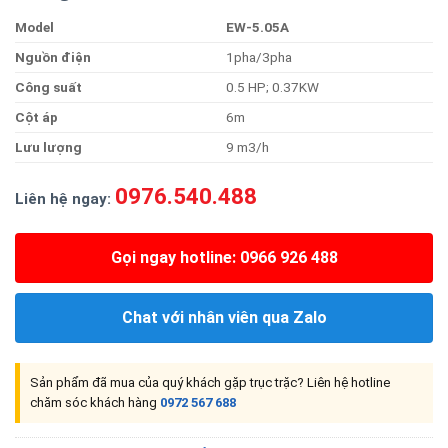
Model
EW-5.05A
Nguồ
n
điện
1pha/3pha
Công
suất
0.5 HP; 0.37KW
Cột
áp
6m
Lư
u
lượng
9 m3/h
0976.540.488
Liên hệ ngay:
Gọi ngay hotline: 0966 926 488
Chat với nhân viên qua Zalo
Sản phẩm đã mua của quý khách gặp trục trặc? Liên hệ hotline
chăm sóc khách hàng
0972 567 688