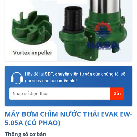
Hãy để lại
SĐT, chuyên viên tư vấn
của chúng tôi sẽ
gọi ngay cho bạn
miễn phí!
MÁY BƠM CHÌM NƯỚC THẢI EVAK EW-
5.05A (CÓ PHAO)
Thông số cơ bản