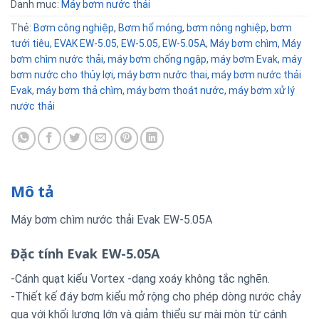
Danh mục:
Máy bơm nước thải
Thẻ:
Bơm công nghiệp
,
Bơm hố móng
,
bơm nông nghiệp
,
bơm
tưới tiêu
,
EVAK EW-5.05
,
EW-5.05
,
EW-5.05A
,
Máy bơm chìm
,
Máy
bơm chìm nước thải
,
máy bơm chống ngập
,
máy bơm Evak
,
máy
bơm nước cho thủy lợi
,
máy bơm nước thai
,
máy bơm nước thải
Evak
,
máy bơm thả chìm
,
máy bơm thoát nước
,
máy bơm xử lý
nước thải
Mô tả
Máy bơm chìm nước thải Evak EW-5.05A
Đặc tính Evak EW-5.05A
-Cánh quạt kiểu Vortex -dạng xoáy không tắc nghẽn.
-Thiết kế đáy bơm kiểu mở rộng cho phép dòng nước chảy
qua với khối lượng lớn và giảm thiểu sự mài mòn từ cánh