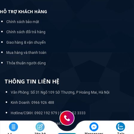
HỖ TRỢ KHÁCH HÀNG
Chính sách bảo mật
Chính sách đổi trả hàng
Giao hàng & vận chuyển
Mua hàng và thanh toán
Thỏa thuận người dùng
THÔNG TIN LIÊN HỆ
Văn Phòng: Số 31 Ngõ 109 Sở Thượng, P Hoàng Mai, Hà Nội
Kinh Doanh: 0966 926 488
Hotline/CSKH:
0902 192 979 | 024 33 52 3333
Email: quanlywebnasa@gmail.com
liên hệ
Messenger
Zalo