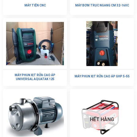
MÁY TIỆN CNC
MÁY BƠM TRỤC NGANG CM 32-160C
MÁY PHUN XỊT RỬA CAO ÁP
MÁY PHUN XỊT RỬA CAO ÁP GHP 5-55
UNIVERSAL AQUATAK 125
HẾT HÀNG