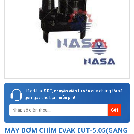
Hãy để lại
SĐT, chuyên viên tư vấn
của chúng tôi sẽ
gọi ngay cho bạn
miễn phí!
MÁY BƠM CHÌM EVAK EUT-5.05(GANG