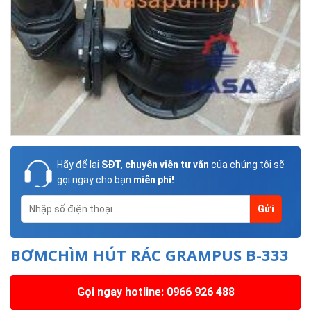
Hãy để lại
SĐT, chuyên viên tư vấn
của chúng tôi sẽ
gọi ngay cho bạn
miễn phí!
BƠMCHÌM HÚT RÁC GRAMPUS B-333
Gọi ngay hotline: 0966 926 488