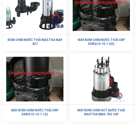
BƠM CHÌM NƯỚC THẢI MASTRA MAF
MÁY BƠM CHÌM NƯỚC THẢI CNP
437
50WQ10-15-1.5(I)
MÁY BƠM CHÌM NƯỚC THẢI CNP
MÁY BƠM CHÌM HÚT NƯỚC THẢI
50WQ10-13-1.1(I)
MASTRA MBA-750 1HP