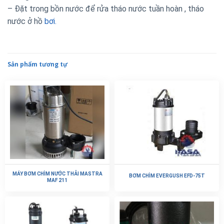
– Đặt trong bồn nước để rửa tháo nước tuần hoàn , tháo
nước ở hồ
bơi.
Sản phẩm tương tự
MÁY BƠM CHÌM NƯỚC THẢI MASTRA
BƠM CHÌM EVERGUSH EFD-75T
MAF 211