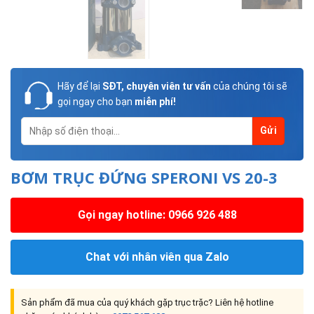
Hãy để lại
SĐT, chuyên viên tư vấn
của chúng tôi sẽ
gọi ngay cho bạn
miễn phí!
BƠM TRỤC ĐỨNG SPERONI VS 20-3
Gọi ngay hotline: 0966 926 488
Chat với nhân viên qua Zalo
Sản phẩm đã mua của quý khách gặp trục trặc? Liên hệ hotline