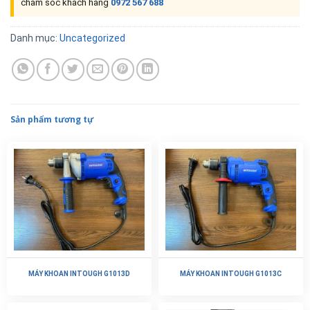
chăm sóc khách hàng
0972 567 688
Danh mục:
Uncategorized
Sản phẩm tương tự
MÁY KHOAN INTOUGH G1013D
MÁY KHOAN INTOUGH G1013C