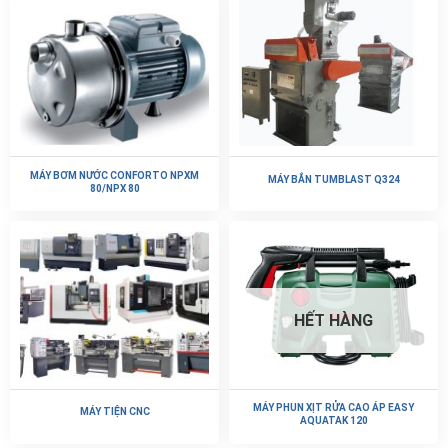
MÁY BƠM NƯỚC CONFORTO NPXM
MÁY BẮN TUMBLAST Q324
80/NPX 80
HẾT HÀNG
MÁY PHUN XỊT RỬA CAO ÁP EASY
MÁY TIỆN CNC
AQUATAK 120