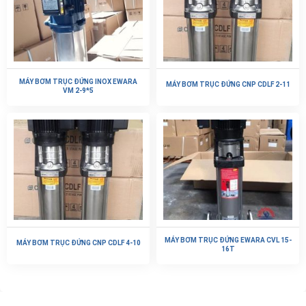
MÁY BƠM TRỤC ĐỨNG INOX EWARA
MÁY BƠM TRỤC ĐỨNG CNP CDLF 2-11
VM 2-9*5
MÁY BƠM TRỤC ĐỨNG EWARA CVL 15-
MÁY BƠM TRỤC ĐỨNG CNP CDLF 4-10
16T