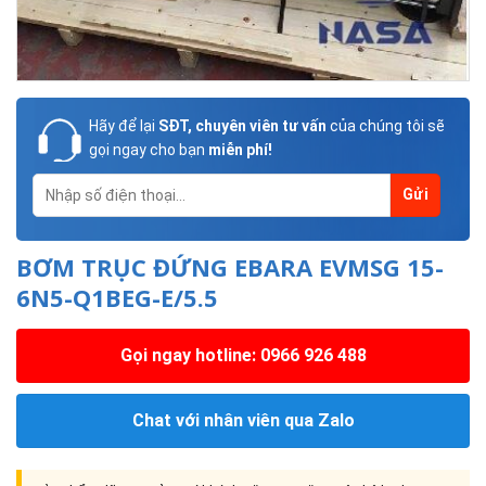
Hãy để lại
SĐT, chuyên viên tư vấn
của chúng tôi sẽ
gọi ngay cho bạn
miễn phí!
BƠM TRỤC ĐỨNG EBARA EVMSG 15-
6N5-Q1BEG-E/5.5
Gọi ngay hotline: 0966 926 488
Chat với nhân viên qua Zalo