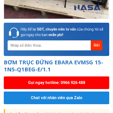
Hãy để lại
SĐT, chuyên viên tư vấn
của chúng tôi sẽ
gọi ngay cho bạn
miễn phí!
BƠM TRỤC ĐỨNG EBARA EVMSG 15-
1N5-Q1BEG-E/1.1
Gọi ngay hotline: 0966 926 488
Chat với nhân viên qua Zalo