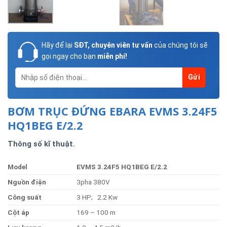
Hãy để lại
SĐT, chuyên viên tư vấn
của chúng tôi sẽ
gọi ngay cho bạn
miễn phí!
BƠM TRỤC ĐỨNG EBARA EVMS 3.24F5
HQ1BEG E/2.2
Thông số kĩ thuật.
Model
EVMS 3.24F5 HQ1BEG E/2.2
Nguồn
điện
3pha 380V
Công
suất
3 HP; 2.2 Kw
Cộ
t
áp
169 – 100 m