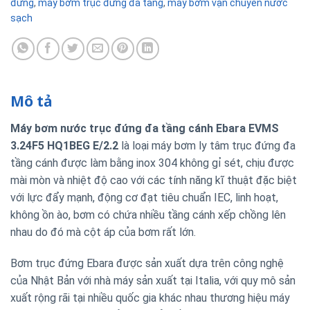
đứng
,
máy bơm trục đứng đa tầng
,
máy bơm vận chuyển nước
sạch
Mô tả
Máy bơm nước trục đứng đa tầng cánh Ebara EVMS
3.24F5 HQ1BEG E/2.2
là loại máy bơm ly tâm trục đứng đa
tầng cánh được làm bằng inox 304 không gỉ sét, chịu được
mài mòn và nhiệt độ cao với các tính năng kĩ thuật đặc biệt
với lực đẩy mạnh, động cơ đạt tiêu chuẩn IEC, linh hoạt,
không ồn ào, bơm có chứa nhiều tầng cánh xếp chồng lên
nhau do đó mà cột áp của bơm rất lớn.
Bơm trục đứng Ebara được sản xuất dựa trên công nghệ
của Nhật Bản với nhà máy sản xuất tại Italia, với quy mô sản
xuất rộng rãi tại nhiều quốc gia khác nhau thương hiệu máy