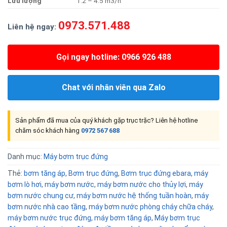
Lưu
lượng
1.2 – 4.5 m3/h
0973.571.488
Liên hệ ngay:
Gọi ngay hotline: 0966 926 488
Chat với nhân viên qua Zalo
Sản phẩm đã mua của quý khách gặp trục trặc? Liên hệ hotline
chăm sóc khách hàng
0972 567 688
Danh mục:
Máy bơm trục đứng
Thẻ:
bơm tăng áp
,
Bơm trục đứng
,
Bơm trục đứng ebara
,
máy
bơm lò hơi
,
máy bơm nước
,
máy bơm nước cho thủy lợi
,
máy
bơm nước chung cư
,
máy bơm nước hệ thống tuần hoàn
,
máy
bơm nước nhà cao tầng
,
máy bơm nước phòng cháy chữa cháy
,
máy bơm nước trục đứng
,
máy bơm tăng áp
,
Máy bơm trục