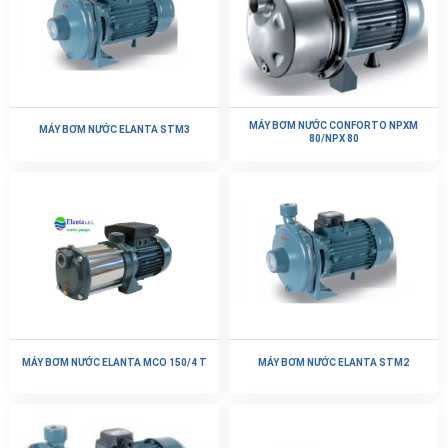
MÁY BƠM NƯỚC CONFORTO NPXM
MÁY BƠM NƯỚC ELANTA STM3
80/NPX 80
MÁY BƠM NƯỚC ELANTA MCO 150/4 T
MÁY BƠM NƯỚC ELANTA STM2