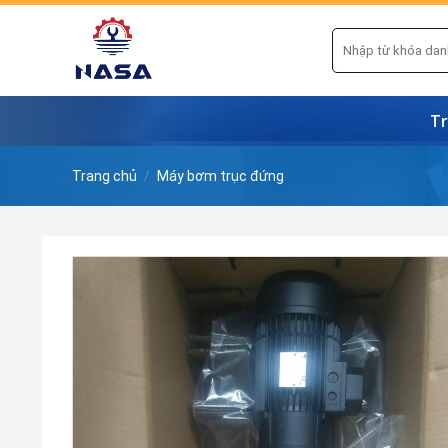
Skip
to
Tìm
kiếm:
content
Tr
Trang chủ
/
Máy bơm trục đứng