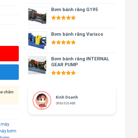
Được xếp
hạng
Bơm bánh răng G195
5.00
5 sao
Được xếp
hạng
5.00
Bơm bánh răng Varisco
5 sao
Được xếp
hạng
5.00
Bơm bánh răng INTERNAL
5 sao
GEAR PUMP
Được xếp
hạng
5.00
5 sao
ine chăm
Kinh Doanh
0966 926 488
,
máy
máy bơm
 bơm