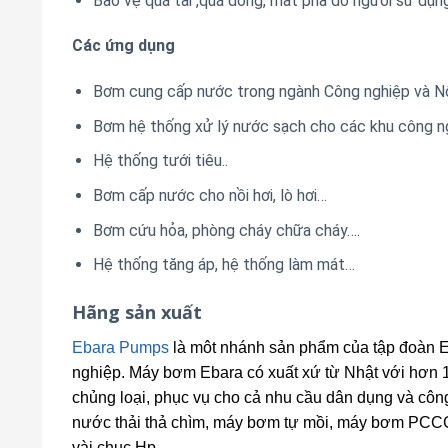
Bảo vệ quá tải ,quá dòng, mất pha do người sử dụng
Các ứng dụng
Bơm cung cấp nước trong ngành Công nghiệp và N
Bơm hệ thống xử lý nước sạch cho các khu công n
Hệ thống tưới tiêu..
Bơm cấp nước cho nồi hơi, lò hơi…
Bơm cứu hỏa, phòng cháy chữa cháy….
Hệ thống tăng áp, hệ thống làm mát…
Hãng sản xuất
Ebara Pumps
là môt nhánh sản phẩm của tập đoàn 
nghiệp. Máy bơm Ebara có xuất xứ từ Nhật với hơn
chủng loại, phục vụ cho cả nhu cầu dân dụng và cô
nước thải thả chìm, máy bơm tự mồi, máy bơm PCCC, 
vài chục Hp.