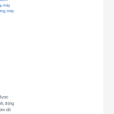
y
,
máy
ứng
,
máy
 được
nh, động
bơm rất