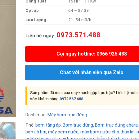
Công
suất
15 HP; 11 Kw
Cộ
t
áp
64 – 37.3 m
Lưu
lượng
21- 54 m3/h
0973.571.488
Liên hệ ngay:
Gọi ngay hotline: 0966 926 488
Chat với nhân viên qua Zalo
Sản phẩm đã mua của quý khách gặp trục trặc? Liên hệ hotl
sóc khách hàng
0972 567 688
Danh mục:
Máy bơm trục đứng
Thẻ:
bơm tăng áp
,
Bơm trục đứng
,
Bơm trục đứng ebara
bơm lò hơi
,
máy bơm nước
,
máy bơm nước cho thủy lợi
,
nước chung cư
,
máy bơm nước hệ thống tuần hoàn
,
máy