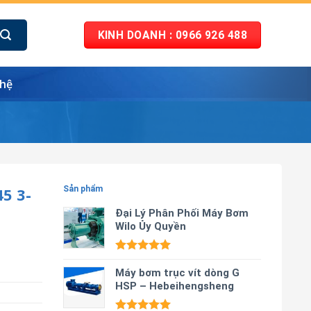
KINH DOANH : 0966 926 488
 hệ
5 3-
Sản phẩm
Đại Lý Phân Phối Máy Bơm
Wilo Ủy Quyền
Được xếp
hạng
Máy bơm trục vít dòng G
5.00
5 sao
HSP – Hebeihengsheng