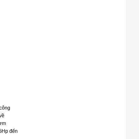
 công
về
bơm
.5Hp đến