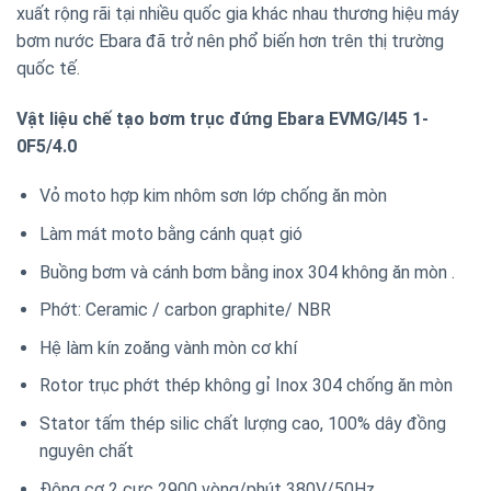
xuất rộng rãi tại nhiều quốc gia khác nhau thương hiệu máy
bơm nước Ebara đã trở nên phổ biến hơn trên thị trường
quốc tế.
Vật liệu chế tạo bơm trục đứng Ebara EVMG/I45 1-
0F5/4.0
Vỏ moto hợp kim nhôm sơn lớp chống ăn mòn
Làm mát moto bằng cánh quạt gió
Buồng bơm và cánh bơm bằng inox 304 không ăn mòn .
Phớt: Ceramic / carbon graphite/ NBR
Hệ làm kín zoăng vành mòn cơ khí
Rotor trục phớt thép không gỉ Inox 304 chống ăn mòn
Stator tấm thép silic chất lượng cao, 100% dây đồng
nguyên chất
Động cơ 2 cực 2900 vòng/phút 380V/50Hz