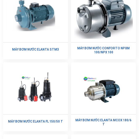
MÁY BƠM NƯỚC CONFORTO NPXM
MÁY BƠM NƯỚC ELANTA STM3
100/NPX 100
MÁY BƠM NƯỚC ELANTA MCOX 180/6
MÁY BƠM NƯỚC ELANTA FL 150/50 T
T