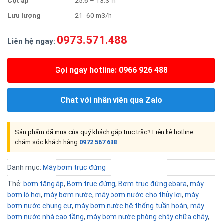
Cộ
t
áp
25.6 – 13.3 m
Lưu
lượng
21- 60 m3/h
0973.571.488
Liên hệ ngay:
Gọi ngay hotline: 0966 926 488
Chat với nhân viên qua Zalo
Sản phẩm đã mua của quý khách gặp trục trặc? Liên hệ hotline
chăm sóc khách hàng
0972 567 688
Danh mục:
Máy bơm trục đứng
Thẻ:
bơm tăng áp
,
Bơm trục đứng
,
Bơm trục đứng ebara
,
máy
bơm lò hơi
,
máy bơm nước
,
máy bơm nước cho thủy lợi
,
máy
bơm nước chung cư
,
máy bơm nước hệ thống tuần hoàn
,
máy
bơm nước nhà cao tầng
,
máy bơm nước phòng cháy chữa cháy
,