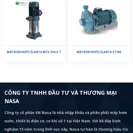
MÁY BƠM NƯỚC ELANTA MCV 300/6 T
MÁY BƠM NƯỚC ELANTA STM6
CÔNG TY TNHH ĐẦU TƯ VÀ THƯƠNG MẠI
NASA
Công ty cổ phần VN Nasa là nhà nhập khẩu và phân phối máy bơm
nước, thiết bị điện cơ, cơ khí số 1 tại Việt Nam. Với bề dày kinh
nghiệm 15 năm trong lĩnh vực này, Nasa tự hào là thương hiệu tin