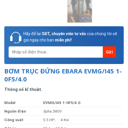
Hãy để lại
SĐT, chuyên viên tư vấn
của chúng tôi sẽ
gọi ngay cho bạn
miễn phí!
BƠM TRỤC ĐỨNG EBARA EVMG/I45 1-
0F5/4.0
Thông số kĩ thuật.
Model
EVMG/I45 1-0F5/4.0
Nguồn
điện
3pha 380V
Công
suất
5.5 HP; 4 Kw