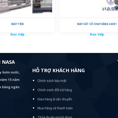
MÁY TIỆN
MÁY CẮT CỎ CHẠY XĂNG G4301
Đọc tiếp
Đọc tiếp
 NASA
HỖ TRỢ KHÁCH HÀNG
áy bơm
nước,
nghiệm 15 năm
Chính sách bảo mật
ủa hàng ngàn
Chính sách đổi trả hàng
Giao hàng & vận chuyển
Mua hàng và thanh toán
Thỏa thuận người dùng