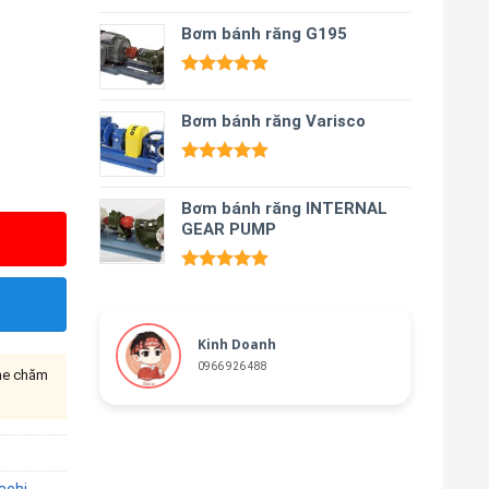
Được xếp
hạng
Bơm bánh răng G195
5.00
5 sao
Được xếp
hạng
5.00
Bơm bánh răng Varisco
5 sao
Được xếp
hạng
5.00
Bơm bánh răng INTERNAL
5 sao
GEAR PUMP
Được xếp
hạng
5.00
5 sao
Kinh Doanh
0966 926 488
ine chăm