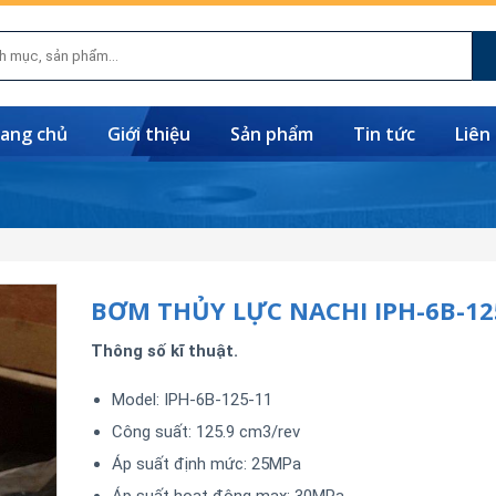
ang chủ
Giới thiệu
Sản phẩm
Tin tức
Liên
BƠM THỦY LỰC NACHI IPH-6B-12
Thông số kĩ thuật.
Model: IPH-6B-125-11
Công suất: 125.9 cm3/rev
Áp suất định mức: 25MPa
Áp suất hoạt động max: 30MPa