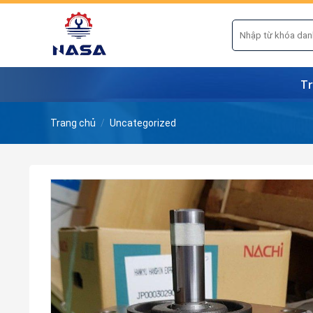
Skip
to
Tìm
kiếm:
content
Tr
Trang chủ
/
Uncategorized