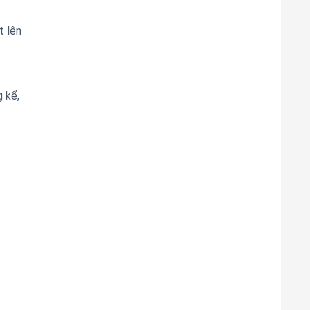
t lên
 kể,