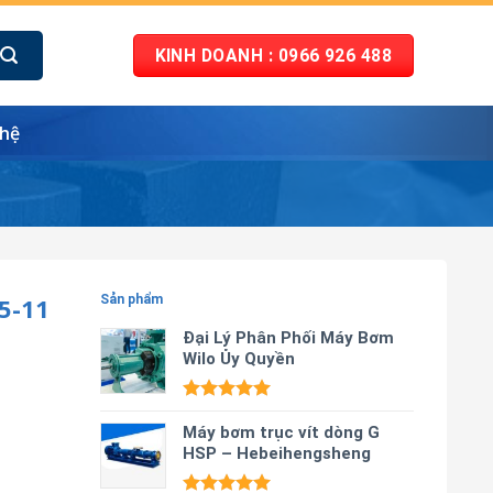
KINH DOANH : 0966 926 488
 hệ
5-11
Sản phẩm
Đại Lý Phân Phối Máy Bơm
Wilo Ủy Quyền
Được xếp
hạng
Máy bơm trục vít dòng G
5.00
5 sao
HSP – Hebeihengsheng