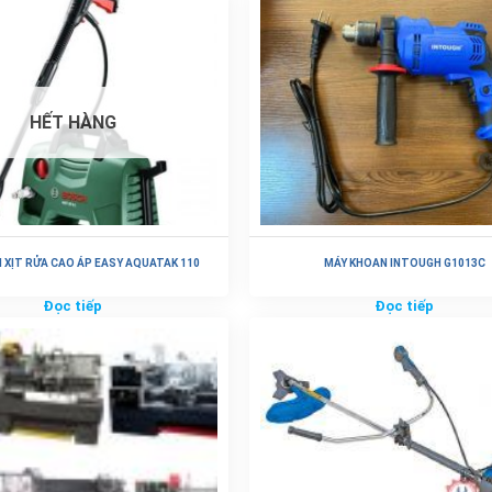
HẾT HÀNG
 XỊT RỬA CAO ÁP EASY AQUATAK 110
MÁY KHOAN INTOUGH G1013C
Đọc tiếp
Đọc tiếp