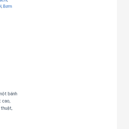
achi
,
H
,
Bơm
 một bánh
t cao,
 thuật,