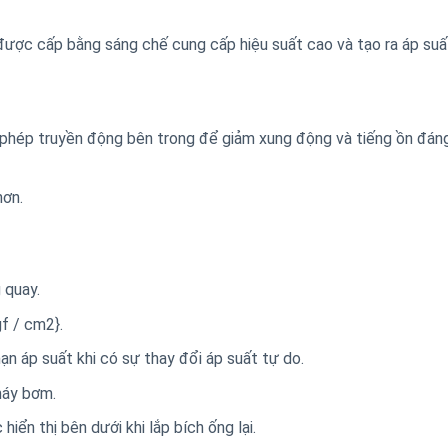
được cấp bằng sáng chế cung cấp hiệu suất cao và tạo ra áp suấ
phép truyền động bên trong để giảm xung động và tiếng ồn đáng
hơn.
 quay.
f / cm2}.
hạn áp suất khi có sự thay đổi áp suất tự do.
máy bơm.
iển thị bên dưới khi lắp bích ống lại.