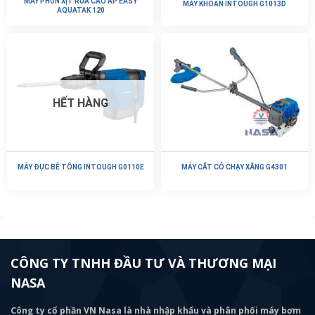
MÁY PHUN XỊT RỬA CAO ÁP EASY
MÁY KHOAN INTOUGH G1013D
AQUATAK 120
HẾT HÀNG
MÁY ĐỤC BÊ TÔNG INTOUGH G0110E
MÁY CẮT CỎ CHẠY XĂNG G4301
CÔNG TY TNHH ĐẦU TƯ VÀ THƯƠNG MẠI
NASA
Công ty cổ phần VN Nasa là nhà nhập khẩu và phân phối máy bơm