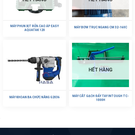
MÁY PHUN XỊT RỬA CAO ÁP EASY
MÁY BƠM TRỤC NGANG CM 32-160C
AQUATAK 120
HẾT HÀNG
MÁY CẮT GẠCH ĐẨY TAY INTOUGH TC-
MÁY KHOAN BA CHỨC NĂNG G2036
1000H
CÔNG TY TNHH ĐẦU TƯ VÀ THƯƠNG MẠI
NASA
Công ty cổ phần VN Nasa là nhà nhập khẩu và phân phối máy bơm