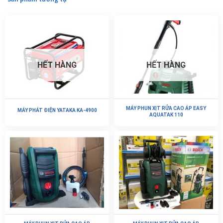
HẾT HÀNG
HẾT HÀNG
MÁY PHUN XỊT RỬA CAO ÁP EASY
MÁY PHÁT ĐIỆN YATAKA KA-4900
AQUATAK 110