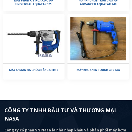
MÁY PHUN XỊT RỬA CAO ÁP
MÁY PHUN XỊT RỬA CAO ÁP
UNIVERSAL AQUATAK 125
ADVANCED AQUATAK 140
MÁY KHOAN BA CHỨC NĂNG G2036
MÁY KHOAN INTOUGH G1013C
CÔNG TY TNHH ĐẦU TƯ VÀ THƯƠNG MẠI
NASA
Công ty cổ phần VN Nasa là nhà nhập khẩu và phân phối máy bơm