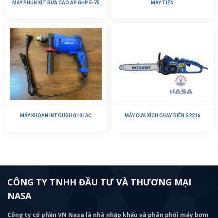
MÁY PHUN XỊT RỬA CAO ÁP GHP 5-75
MÁY TIỆN
MÁY KHOAN INTOUGH G1013C
MÁY CƯA XÍCH CHẠY ĐIỆN G2216
CÔNG TY TNHH ĐẦU TƯ VÀ THƯƠNG MẠI
NASA
Công ty cổ phần VN Nasa là nhà nhập khẩu và phân phối máy bơm