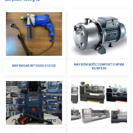
MÁY BƠM NƯỚC CONFORTO NPXM
MÁY KHOAN INTOUGH G1013D
80/NPX 80