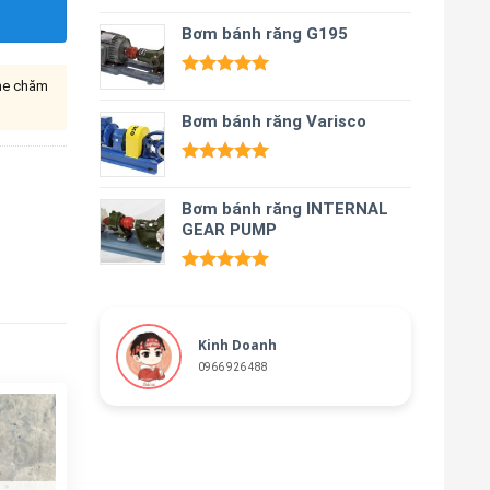
Được xếp
hạng
Bơm bánh răng G195
5.00
5 sao
ine chăm
Được xếp
hạng
5.00
Bơm bánh răng Varisco
5 sao
Được xếp
hạng
5.00
Bơm bánh răng INTERNAL
5 sao
GEAR PUMP
Được xếp
hạng
5.00
5 sao
Kinh Doanh
0966 926 488