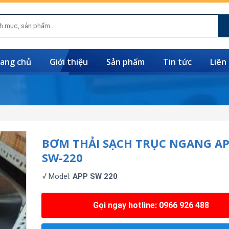
ang chủ
Giới thiệu
Sản phẩm
Tin tức
Liên
BƠM THẢI SẠCH TRỤC NGANG A
SW-220
√ Model:
APP SW 220
Gọi ngay hotline: 0966 926 488