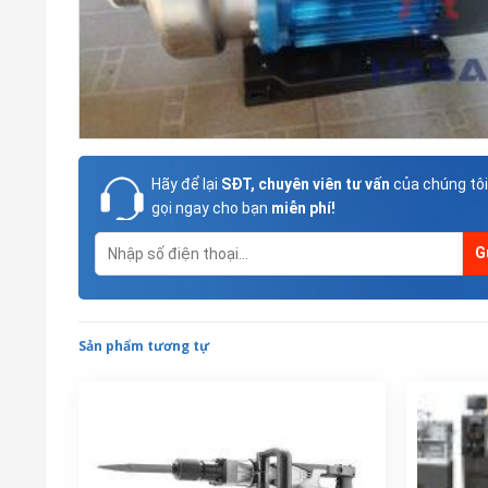
Hãy để lại
SĐT, chuyên viên tư vấn
của chúng tôi
gọi ngay cho bạn
miễn phí!
Sản phẩm tương tự