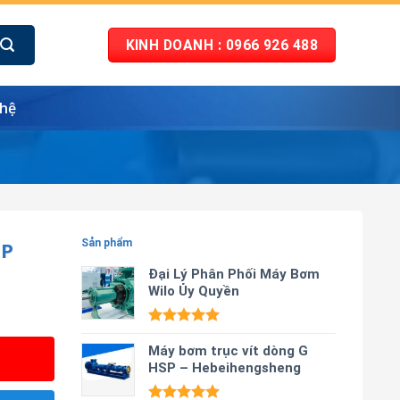
KINH DOANH : 0966 926 488
 hệ
PP
Sản phẩm
Đại Lý Phân Phối Máy Bơm
Wilo Ủy Quyền
Được xếp
hạng
Máy bơm trục vít dòng G
5.00
5 sao
HSP – Hebeihengsheng